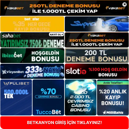
×
BETKANYON GİRİŞ İÇİN TIKLAYINIZ!