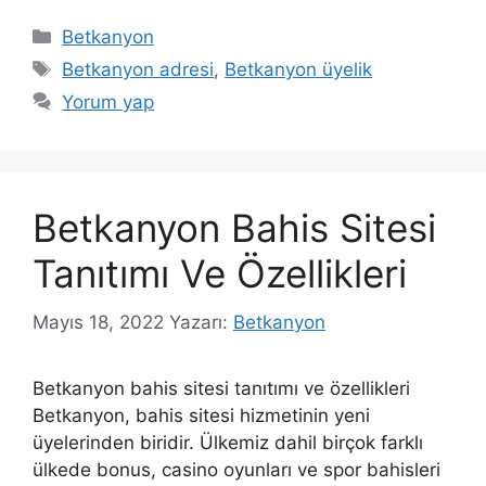
Kategoriler
Betkanyon
Etiketler
Betkanyon adresi
,
Betkanyon üyelik
Yorum yap
Betkanyon Bahis Sitesi
Tanıtımı Ve Özellikleri
Mayıs 18, 2022
Yazarı:
Betkanyon
Betkanyon bahis sitesi tanıtımı ve özellikleri
Betkanyon, bahis sitesi hizmetinin yeni
üyelerinden biridir. Ülkemiz dahil birçok farklı
ülkede bonus, casino oyunları ve spor bahisleri