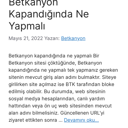
Betkanyon
Kapandığında Ne
Yapmalı
Mayıs 21, 2022
Yazarı:
Betkanyon
Betkanyon kapandığında ne yapmalı Bir
Betkanyon sitesi çöktüğünde, Betkanyon
kapandığında ne yapmalı tek yapmanız gereken
sitenin mevcut giriş alan adını bulmaktır. Siteye
girilirken site açılmaz ise BTK tarafından bloke
edilmiş olabilir. Bu durumda, web sitesinin
sosyal medya hesaplarından, canlı yardım
hattından veya ön uç web sitesinden mevcut
alan adını bilmelisiniz. Güncellenen URL’yi
ziyaret ettikten sonra …
Devamını oku…