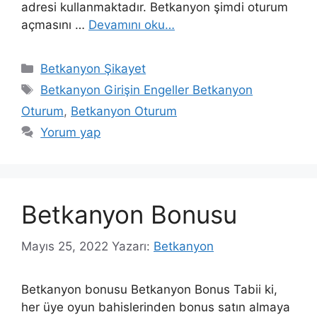
adresi kullanmaktadır. Betkanyon şimdi oturum
açmasını …
Devamını oku…
Kategoriler
Betkanyon Şikayet
Etiketler
Betkanyon Girişin Engeller Betkanyon
Oturum
,
Betkanyon Oturum
Yorum yap
Betkanyon Bonusu
Mayıs 25, 2022
Yazarı:
Betkanyon
Betkanyon bonusu Betkanyon Bonus Tabii ki,
her üye oyun bahislerinden bonus satın almaya