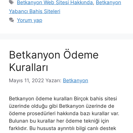
Etiketler
Betkanyon Web Sitesi Hakkında
,
Betkanyon
Yabancı Bahis Siteleri
Yorum yap
Betkanyon Ödeme
Kuralları
Mayıs 11, 2022
Yazarı:
Betkanyon
Betkanyon ödeme kuralları Birçok bahis sitesi
üzerinde olduğu gibi Betkanyon üzerinde de
ödeme prosedürleri hakkında bazı kurallar var.
Bulunan bu kurallar her ödeme tekniği için
farklıdır. Bu hususta ayrıntılı bilgi canlı destek