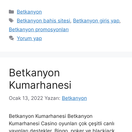
Kategoriler
Betkanyon
Etiketler
Betkanyon bahis sitesi
,
Betkanyon giriş yap
,
Betkanyon promosyonları
Yorum yap
Betkanyon
Kumarhanesi
Ocak 13, 2022
Yazarı:
Betkanyon
Betkanyon Kumarhanesi Betkanyon
Kumarhanesi Casino oyunları çok çeşitli canlı
yayınları destekler. Bingo, poker ve blackjack