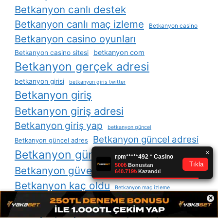
Betkanyon canlı destek
Betkanyon canlı maç izleme
Betkanyon casino
Betkanyon casino oyunları
betkanyon com
Betkanyon casino sitesi
Betkanyon gerçek adresi
betkanyon girisi
betkanyon giris twitter
Betkanyon giriş
Betkanyon giriş adresi
Betkanyon giriş yap
betkanyon güncel
Betkanyon güncel adresi
Betkanyon güncel adres
Betkanyon güncel giriş
Betkanyon güvenilir mi
Betkanyon kayıt
Betkanyon kaç oldu
Betkanyon maç izleme
×
Betkanyon nasıl bir site
Betkanyon Müşteri hizmetleri
Betkanyon para yatırma
Betkanyon para çekme