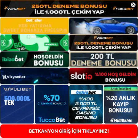
×
BETKANYON GİRİŞ İÇİN TIKLAYINIZ!