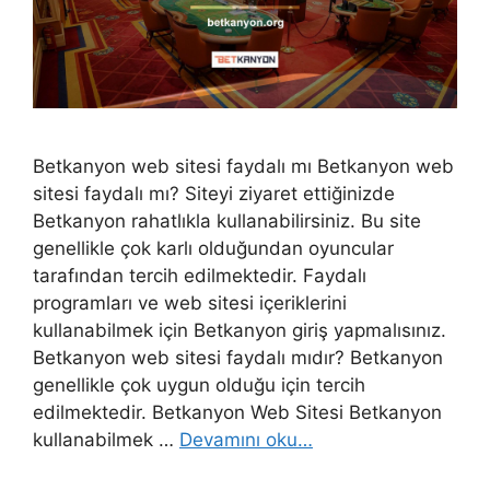
Betkanyon web sitesi faydalı mı Betkanyon web
sitesi faydalı mı? Siteyi ziyaret ettiğinizde
Betkanyon rahatlıkla kullanabilirsiniz. Bu site
genellikle çok karlı olduğundan oyuncular
tarafından tercih edilmektedir. Faydalı
programları ve web sitesi içeriklerini
kullanabilmek için Betkanyon giriş yapmalısınız.
Betkanyon web sitesi faydalı mıdır? Betkanyon
genellikle çok uygun olduğu için tercih
edilmektedir. Betkanyon Web Sitesi Betkanyon
kullanabilmek …
Devamını oku…