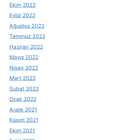
Ekim 2022
Eylül 2022
Ağustos 2022
Temmuz 2022
Haziran 2022
Mayıs 2022
Nisan 2022
Mart 2022
Şubat 2022
Ocak 2022
Aralık 2021
Kasım 2021
Ekim 2021