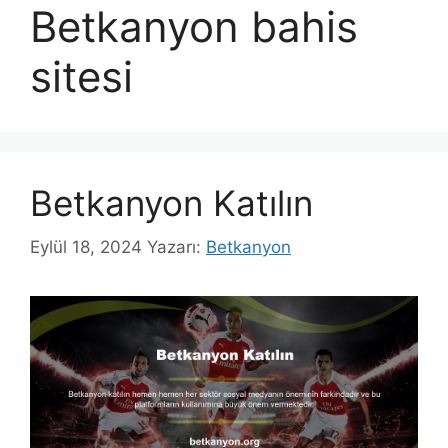
Betkanyon bahis
sitesi
Betkanyon Katılın
Eylül 18, 2024
Yazarı:
Betkanyon