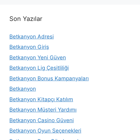
Son Yazılar
Betkanyon Adresi
Betkanyon Giriş
Betkanyon Yeni Güven
Betkanyon Lig Çeşitliliği
Betkanyon Bonus Kampanyaları
Betkanyon
Betkanyon Kitapçı Katılım
Betkanyon Müşteri Yardımı
Betkanyon Casino Güveni
Betkanyon Oyun Seçenekleri