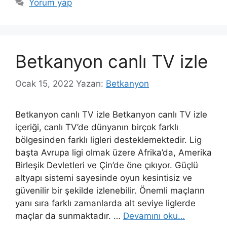
Yorum yap
Betkanyon canlı TV izle
Ocak 15, 2022
Yazarı:
Betkanyon
Betkanyon canlı TV izle Betkanyon canlı TV izle
içeriği, canlı TV’de dünyanın birçok farklı
bölgesinden farklı ligleri desteklemektedir. Lig
başta Avrupa ligi olmak üzere Afrika’da, Amerika
Birleşik Devletleri ve Çin’de öne çıkıyor. Güçlü
altyapı sistemi sayesinde oyun kesintisiz ve
güvenilir bir şekilde izlenebilir. Önemli maçların
yanı sıra farklı zamanlarda alt seviye liglerde
maçlar da sunmaktadır. …
Devamını oku…