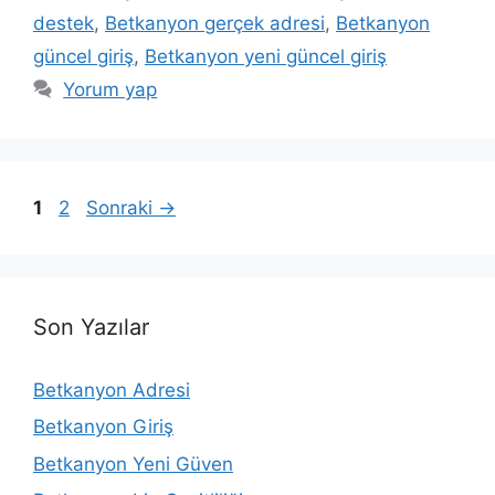
destek
,
Betkanyon gerçek adresi
,
Betkanyon
güncel giriş
,
Betkanyon yeni güncel giriş
Yorum yap
Sayfa
Sayfa
1
2
Sonraki
→
Son Yazılar
Betkanyon Adresi
Betkanyon Giriş
Betkanyon Yeni Güven