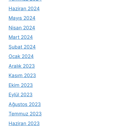
Haziran 2024
Mayıs 2024
Nisan 2024
Mart 2024
Şubat 2024
Ocak 2024
Aralık 2023
Kasım 2023
Ekim 2023
Eylül 2023
Ağustos 2023
Temmuz 2023
Haziran 2023