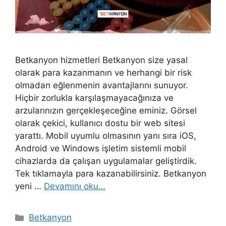
Betkanyon hizmetleri Betkanyon size yasal
olarak para kazanmanın ve herhangi bir risk
olmadan eğlenmenin avantajlarını sunuyor.
Hiçbir zorlukla karşılaşmayacağınıza ve
arzularınızın gerçekleşeceğine eminiz. Görsel
olarak çekici, kullanıcı dostu bir web sitesi
yarattı. Mobil uyumlu olmasının yanı sıra iOS,
Android ve Windows işletim sistemli mobil
cihazlarda da çalışan uygulamalar geliştirdik.
Tek tıklamayla para kazanabilirsiniz. Betkanyon
yeni …
Devamını oku…
Kategoriler
Betkanyon