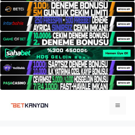
İçeriğe
atla
Menü