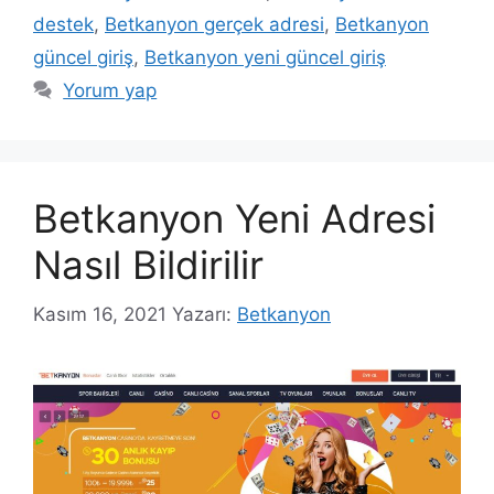
destek
,
Betkanyon gerçek adresi
,
Betkanyon
güncel giriş
,
Betkanyon yeni güncel giriş
Yorum yap
Betkanyon Yeni Adresi
Nasıl Bildirilir
Kasım 16, 2021
Yazarı:
Betkanyon