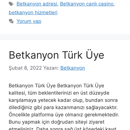
Etiketler
Betkanyon adresi
,
Betkanyon canlı casino
,
betkanyon hizmetleri
Yorum yap
Betkanyon Türk Üye
Şubat 8, 2022
Yazarı:
Betkanyon
Betkanyon Türk Üye Betkanyon Türk Üye
kalitesi, tüm beklentilerinizi en üst düzeyde
karşılamaya yetecek kadar olup, bundan sonra
dilediğiniz gibi para kazanmanızı sağlayacaktır.
Öncelikle platforma üye olmanız gerekmektedir.
Bunu yapmak için doğrudan siteyi ziyaret
etmelisiniz. Daha sonra sağ üst köşedeki kayıt