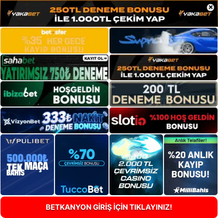
×
BETKANYON GİRİŞ İÇİN TIKLAYINIZ!