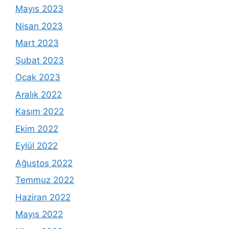
Mayıs 2023
Nisan 2023
Mart 2023
Şubat 2023
Ocak 2023
Aralık 2022
Kasım 2022
Ekim 2022
Eylül 2022
Ağustos 2022
Temmuz 2022
Haziran 2022
Mayıs 2022