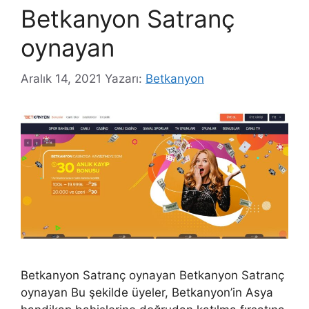
Betkanyon Satranç
oynayan
Aralık 14, 2021
Yazarı:
Betkanyon
Betkanyon Satranç oynayan Betkanyon Satranç
oynayan Bu şekilde üyeler, Betkanyon’in Asya