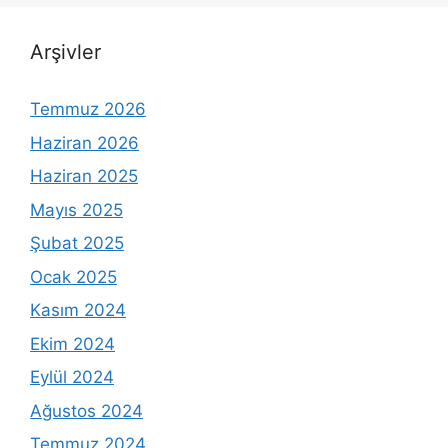
Arşivler
Temmuz 2026
Haziran 2026
Haziran 2025
Mayıs 2025
Şubat 2025
Ocak 2025
Kasım 2024
Ekim 2024
Eylül 2024
Ağustos 2024
Temmuz 2024