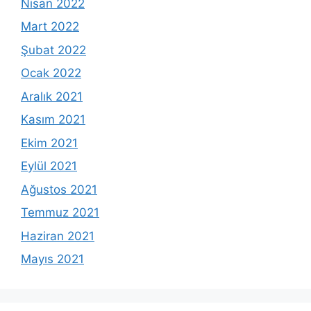
Nisan 2022
Mart 2022
Şubat 2022
Ocak 2022
Aralık 2021
Kasım 2021
Ekim 2021
Eylül 2021
Ağustos 2021
Temmuz 2021
Haziran 2021
Mayıs 2021