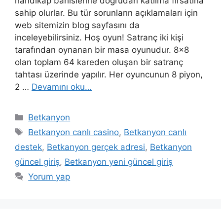
handikap bahislerine doğrudan katılma fırsatına
sahip olurlar. Bu tür sorunların açıklamaları için
web sitemizin blog sayfasını da
inceleyebilirsiniz. Hoş oyun! Satranç iki kişi
tarafından oynanan bir masa oyunudur. 8×8
olan toplam 64 kareden oluşan bir satranç
tahtası üzerinde yapılır. Her oyuncunun 8 piyon,
2 …
Devamını oku…
Kategoriler
Betkanyon
Etiketler
Betkanyon canlı casino
,
Betkanyon canlı
destek
,
Betkanyon gerçek adresi
,
Betkanyon
güncel giriş
,
Betkanyon yeni güncel giriş
Yorum yap