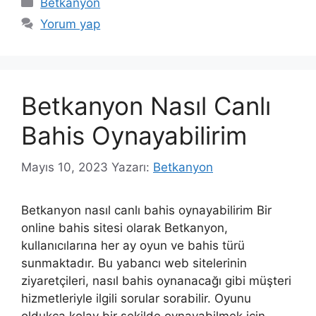
Kategoriler
Betkanyon
Yorum yap
Betkanyon Nasıl Canlı
Bahis Oynayabilirim
Mayıs 10, 2023
Yazarı:
Betkanyon
Betkanyon nasıl canlı bahis oynayabilirim Bir
online bahis sitesi olarak Betkanyon,
kullanıcılarına her ay oyun ve bahis türü
sunmaktadır. Bu yabancı web sitelerinin
ziyaretçileri, nasıl bahis oynanacağı gibi müşteri
hizmetleriyle ilgili sorular sorabilir. Oyunu
oldukça kolay bir şekilde oynayabilmek için