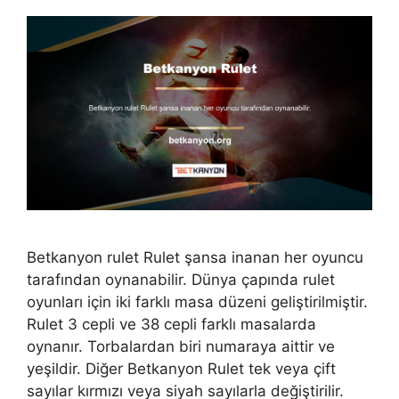
Betkanyon rulet Rulet şansa inanan her oyuncu
tarafından oynanabilir. Dünya çapında rulet
oyunları için iki farklı masa düzeni geliştirilmiştir.
Rulet 3 cepli ve 38 cepli farklı masalarda
oynanır. Torbalardan biri numaraya aittir ve
yeşildir. Diğer Betkanyon Rulet tek veya çift
sayılar kırmızı veya siyah sayılarla değiştirilir.