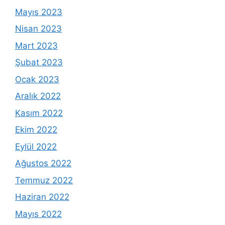
Mayıs 2023
Nisan 2023
Mart 2023
Şubat 2023
Ocak 2023
Aralık 2022
Kasım 2022
Ekim 2022
Eylül 2022
Ağustos 2022
Temmuz 2022
Haziran 2022
Mayıs 2022