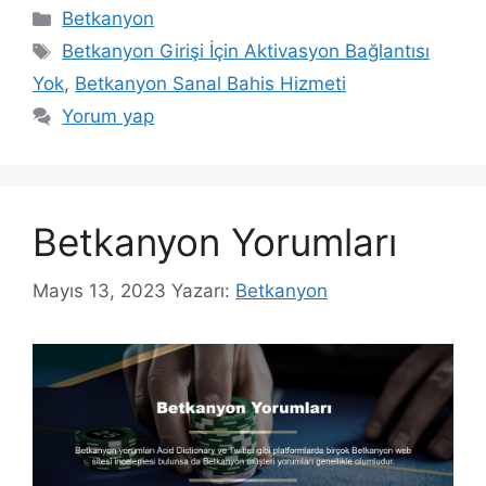
Kategoriler
Betkanyon
Etiketler
Betkanyon Girişi İçin Aktivasyon Bağlantısı
Yok
,
Betkanyon Sanal Bahis Hizmeti
Yorum yap
Betkanyon Yorumları
Mayıs 13, 2023
Yazarı:
Betkanyon