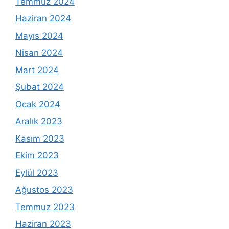
Temmuz 2024
Haziran 2024
Mayıs 2024
Nisan 2024
Mart 2024
Şubat 2024
Ocak 2024
Aralık 2023
Kasım 2023
Ekim 2023
Eylül 2023
Ağustos 2023
Temmuz 2023
Haziran 2023