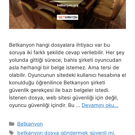
Betkanyon hangi dosyalara ihtiyacı var bu
soruya iki farklı şekilde cevap verilebilir. Her şey
yolunda gittiği sürece, bahis şirketi oyuncudan
asla herhangi bir belge istemez. Ama tersi de
olabilir. Oyuncunun sitedeki kullanıcı hesabına el
konulduğu öğrenilince Betkanyon şirketi
güvenlik gerekçesi ile bazı belgeler istedi.
İstenen dosya, web sitesi güvenliği için değil,
oyuncu güvenliği içindir. Bu …
Devamını oku…
Kategoriler
Betkanyon
Etiketler
betkanyon dosya göndermek güvenli mi
,