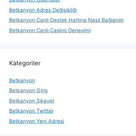
Betkanyon Adres Değişikliği
Betkanyon Canlı Destek Hattına Nasıl Bağlanılır
Betkanyon Canlı Casino Deneyimi
Kategoriler
Betkanyon
Betkanyon Giriş
Betkanyon Şikayet
Betkanyon Twitter
Betkanyon Yeni Adresi