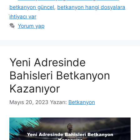
betkanyon güncel
,
betkanyon hangi dosyalara
i̇htiyacı var
Yorum yap
Yeni Adresinde
Bahisleri Betkanyon
Kazanıyor
Mayıs 20, 2023
Yazarı:
Betkanyon