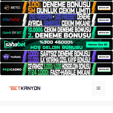
İçeriğe
atla
Menü