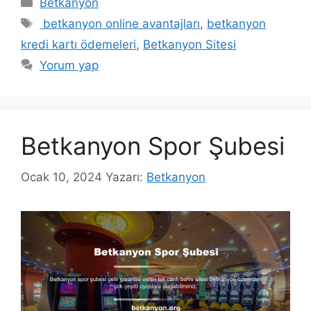
Kategoriler
Betkanyon
Etiketler
betkanyon online avantajları
,
betkanyon
kredi kartı ödemeleri
,
Betkanyon Sitesi
Yorum yap
Betkanyon Spor Şubesi
Ocak 10, 2024
Yazarı:
Betkanyon