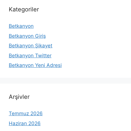
Kategoriler
Betkanyon
Betkanyon Giriş
Betkanyon Şikayet
Betkanyon Twitter
Betkanyon Yeni Adresi
Arşivler
Temmuz 2026
Haziran 2026