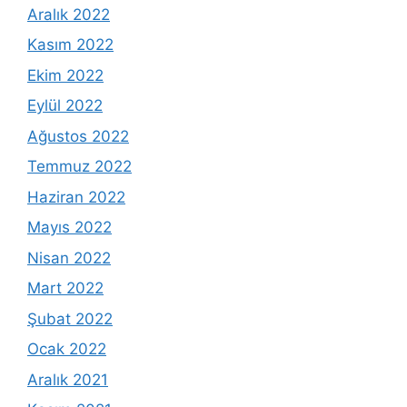
Aralık 2022
Kasım 2022
Ekim 2022
Eylül 2022
Ağustos 2022
Temmuz 2022
Haziran 2022
Mayıs 2022
Nisan 2022
Mart 2022
Şubat 2022
Ocak 2022
Aralık 2021