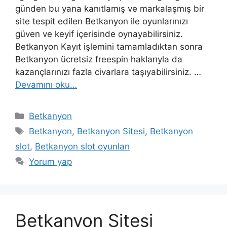
günden bu yana kanıtlamış ve markalaşmış bir
site tespit edilen Betkanyon ile oyunlarınızı
güven ve keyif içerisinde oynayabilirsiniz.
Betkanyon Kayıt işlemini tamamladıktan sonra
Betkanyon ücretsiz freespin haklarıyla da
kazançlarınızı fazla civarlara taşıyabilirsiniz. …
Devamını oku…
Kategoriler
Betkanyon
Etiketler
Betkanyon
,
Betkanyon Sitesi
,
Betkanyon
slot
,
Betkanyon slot oyunları
Yorum yap
Betkanyon Sitesi