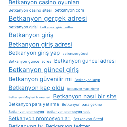
Betkanyon casino oyunları
betkanyon com
Betkanyon casino sitesi
Betkanyon gerçek adresi
betkanyon girisi
betkanyon giris twitter
Betkanyon giriş
Betkanyon giriş adresi
Betkanyon giriş yap
betkanyon güncel
Betkanyon güncel adresi
Betkanyon güncel adres
Betkanyon güncel giriş
Betkanyon güvenilir mi
Betkanyon kayıt
Betkanyon kaç oldu
Betkanyon maç izleme
Betkanyon nasıl bir site
Betkanyon Müşteri hizmetleri
Betkanyon para yatırma
Betkanyon para çekme
Betkanyon promosyon
betkanyon promosyon kodu
Betkanyon promosyonları
Betkanyon Sitesi
Betkanyon tv
Betkanyon twitter