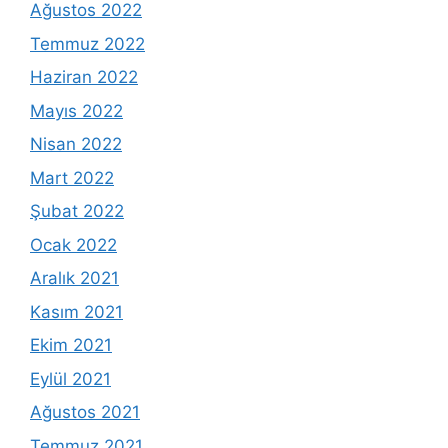
Ağustos 2022
Temmuz 2022
Haziran 2022
Mayıs 2022
Nisan 2022
Mart 2022
Şubat 2022
Ocak 2022
Aralık 2021
Kasım 2021
Ekim 2021
Eylül 2021
Ağustos 2021
Temmuz 2021