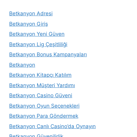
Betkanyon Adresi
Betkanyon Giriş
Betkanyon Yeni Güven
Betkanyon Lig Çeşitliliği
Betkanyon Bonus Kampanyaları
Betkanyon
Betkanyon Kitapçı Katılım
Betkanyon Müşteri Yardımı
Betkanyon Casino Güveni
Betkanyon Oyun Seçenekleri
Betkanyon Para Göndermek
Betkanyon Canlı Casino’da Oynayın
Betkanyon Güvenilirlik