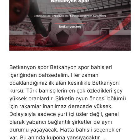
Betkanyon spor Betkanyon spor bahisleri
içeriğinden bahsedelim. Her zaman
odaklandığımız ilk alan kesinlikle Betkanyon
kursu. Türk bahisçilerin en çok özledikleri şey
yüksek oranlardır. Şirketin oyun öncesi bölümü
için rakamlar inanılmaz derecede yüksek.
Dolayısıyla sadece yurt içi üsler değil, genel
olarak yabancı bağlantılı şirketler de aynı
durumu yaşayacak. Hatta bahisli seçenekler
var. Bu anında kupona yansıyacaktır. …