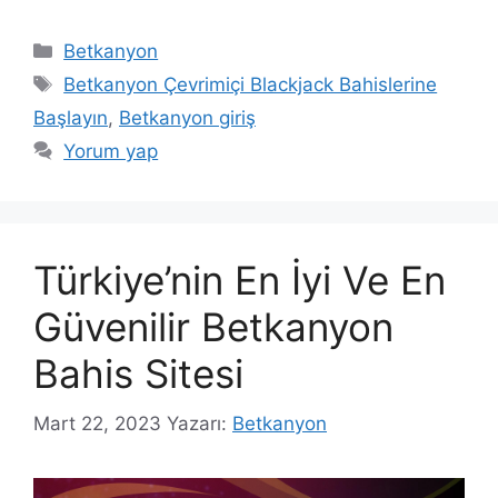
Kategoriler
Betkanyon
Etiketler
Betkanyon Çevrimiçi Blackjack Bahislerine
Başlayın
,
Betkanyon giriş
Yorum yap
Türkiye’nin En İyi Ve En
Güvenilir Betkanyon
Bahis Sitesi
Mart 22, 2023
Yazarı:
Betkanyon