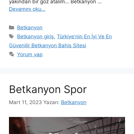
yakından bir göz atalım… Betkanyon …
Devamını oku…
Kategoriler
Betkanyon
Etiketler
Betkanyon giriş
,
Türkiye'nin En İyi Ve En
Güvenilir Betkanyon Bahis Sitesi
Yorum yap
Betkanyon Spor
Mart 11, 2023
Yazarı:
Betkanyon