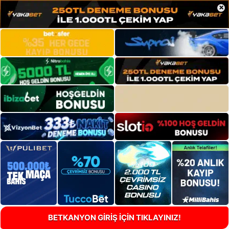
×
BETKANYON GİRİŞ İÇİN TIKLAYINIZ!