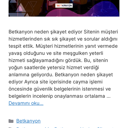
Betkanyon neden şikayet ediyor Sitenin müşteri
hizmetlerinden sık sık şikayet ve sorular aldığını
tespit ettik. Müşteri hizmetlerinin yanıt vermede
yavaş olduğunu ve site meşgulken yeterli
hizmeti sağlayamadığını gördük. Bu, sitenin
yoğun saatlerde yetersiz hizmet verdiği
anlamına geliyordu. Betkanyon neden şikayet
ediyor Ayrıca site içerisinde cayma işlemi
öncesinde güvenlik belgelerinin istenmesi ve
belgelerin incelenip onaylanması ortalama …
Devamını oku…
Kategoriler
Betkanyon