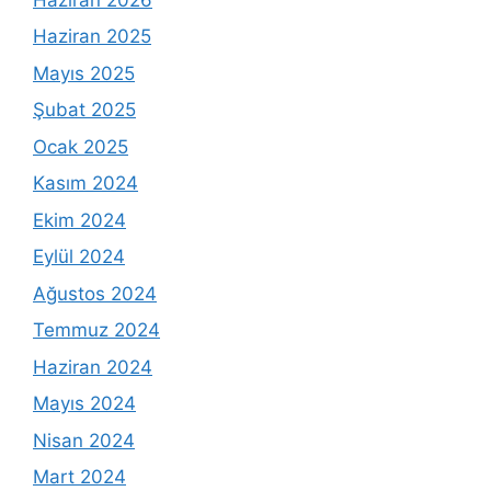
Haziran 2025
Mayıs 2025
Şubat 2025
Ocak 2025
Kasım 2024
Ekim 2024
Eylül 2024
Ağustos 2024
Temmuz 2024
Haziran 2024
Mayıs 2024
Nisan 2024
Mart 2024