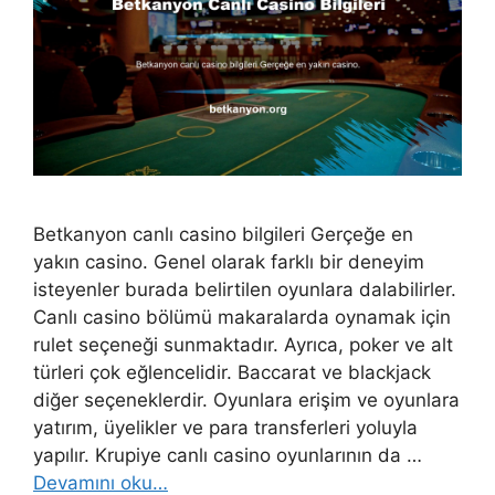
Betkanyon canlı casino bilgileri Gerçeğe en
yakın casino. Genel olarak farklı bir deneyim
isteyenler burada belirtilen oyunlara dalabilirler.
Canlı casino bölümü makaralarda oynamak için
rulet seçeneği sunmaktadır. Ayrıca, poker ve alt
türleri çok eğlencelidir. Baccarat ve blackjack
diğer seçeneklerdir. Oyunlara erişim ve oyunlara
yatırım, üyelikler ve para transferleri yoluyla
yapılır. Krupiye canlı casino oyunlarının da …
Devamını oku…