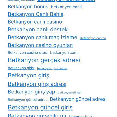
Betkanyon bonus
betkanyon canli
Betkanyon Canlı Bahis
Betkanyon canlı casino
Betkanyon canlı destek
Betkanyon canlı maç izleme
Betkanyon casino
Betkanyon casino oyunları
betkanyon com
Betkanyon casino sitesi
Betkanyon gerçek adresi
betkanyon girisi
betkanyon giris twitter
Betkanyon giriş
Betkanyon giriş adresi
Betkanyon giriş yap
betkanyon güncel
Betkanyon güncel adresi
Betkanyon güncel adres
Betkanyon güncel giriş
Betkanyon güvenilir mi
Betkanyon kayıt