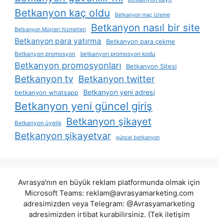
Betkanyon kaç oldu
Betkanyon maç izleme
Betkanyon nasıl bir site
Betkanyon Müşteri hizmetleri
Betkanyon para yatırma
Betkanyon para çekme
Betkanyon promosyon
betkanyon promosyon kodu
Betkanyon promosyonları
Betkanyon Sitesi
Betkanyon tv
Betkanyon twitter
Betkanyon yeni adresi
betkanyon whatsapp
Betkanyon yeni güncel giriş
Betkanyon şikayet
Betkanyon üyelik
Betkanyon şikayetvar
güncel betkanyon
Avrasya'nın en büyük reklam platformunda olmak için
Microsoft Teams:
reklam@avrasyamarketing.com
adresimizden veya Telegram: @Avrasyamarketing
adresimizden irtibat kurabilirsiniz. (Tek iletişim