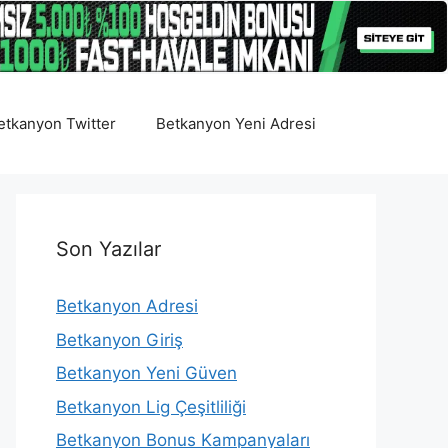
etkanyon Twitter
Betkanyon Yeni Adresi
Son Yazılar
Betkanyon Adresi
Betkanyon Giriş
Betkanyon Yeni Güven
Betkanyon Lig Çeşitliliği
Betkanyon Bonus Kampanyaları