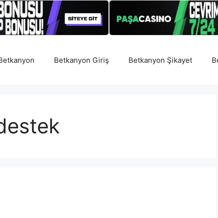
Betkanyon
Betkanyon Giriş
Betkanyon Şikayet
B
destek