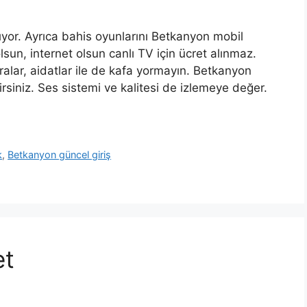
yor. Ayrıca bahis oyunlarını Betkanyon mobil
lsun, internet olsun canlı TV için ücret alınmaz.
alar, aidatlar ile de kafa yormayın. Betkanyon
irsiniz. Ses sistemi ve kalitesi de izlemeye değer.
k
,
Betkanyon güncel giriş
et