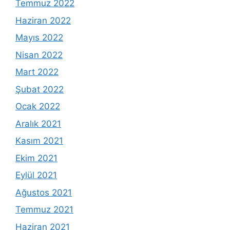
Temmuz 2022
Haziran 2022
Mayıs 2022
Nisan 2022
Mart 2022
Şubat 2022
Ocak 2022
Aralık 2021
Kasım 2021
Ekim 2021
Eylül 2021
Ağustos 2021
Temmuz 2021
Haziran 2021