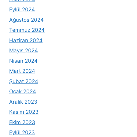
Eylül 2024
Ağustos 2024
Temmuz 2024
Haziran 2024
Mayıs 2024
Nisan 2024
Mart 2024
Şubat 2024
Ocak 2024
Aralık 2023
Kasım 2023
Ekim 2023
Eylül 2023