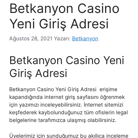
Betkanyon Casino
Yeni Giriş Adresi
Ağustos 28, 2021
Yazarı:
Betkanyon
Betkanyon Casino Yeni
Giriş Adresi
Betkanyon Casino Yeni Giriş Adresi erişime
kapandığında internet giriş sayfasını öğrenmek
için yazımızı inceleyebilirsiniz. İnternet sitemizi
keşfederek kaybolunduğunuz tüm ofislerin legal
belgelerine tarafımızca ulaşmış olabilirsiniz.
Üyelerimiz için sunduğumuz bu akıllıca inceleme