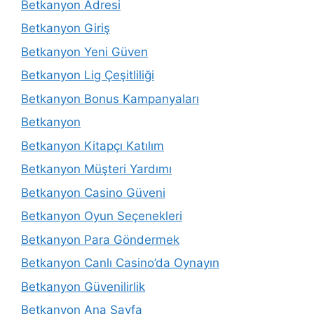
Betkanyon Adresi
Betkanyon Giriş
Betkanyon Yeni Güven
Betkanyon Lig Çeşitliliği
Betkanyon Bonus Kampanyaları
Betkanyon
Betkanyon Kitapçı Katılım
Betkanyon Müşteri Yardımı
Betkanyon Casino Güveni
Betkanyon Oyun Seçenekleri
Betkanyon Para Göndermek
Betkanyon Canlı Casino’da Oynayın
Betkanyon Güvenilirlik
Betkanyon Ana Sayfa