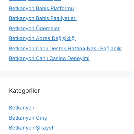
Betkanyon Bahis Platformu
Betkanyon Bahis Faaliyetleri
Betkanyon Ödemeler
Betkanyon Adres Değişikliği
Betkanyon Canlı Destek Hattına Nasıl Bağlanılır
Betkanyon Canlı Casino Deneyimi
Kategoriler
Betkanyon
Betkanyon Giriş
Betkanyon Şikayet