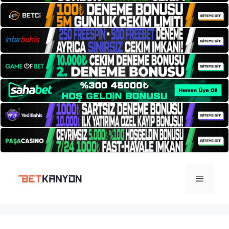
İçeriğe
atla
Menü