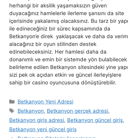
herhangi bir aksilik yaşamaksızın güven
duyacağınız hamlelerle ilerleme şansını da site
içerisinde yakalamış olacaksınız. Bu tarz bir yapı
ile edineceğiniz bir sürec kapsamında da
Betkanyon’e direk yaklaşacak ve daha da verim
alacağınız bir oyun stilinden destek
edinebileceksiniz. Her hamlesi daha da
donanımlı ve emin bir sistemde yön bulabilecek
belirleme edilen Betkanyon sitesindeki yine yapı
sizi pek ok açıdan etkin ve güncel ilerleyişlere
sahip bir casino oyuncusuna dönüştürebilir.
Kategoriler
Betkanyon Yeni Adresi
Etiketler
Betkanyon
,
Betkanyon gerçek adresi
,
Betkanyon giriş adresi
,
Betkanyon güncel giriş
,
Betkanyon yeni güncel giriş