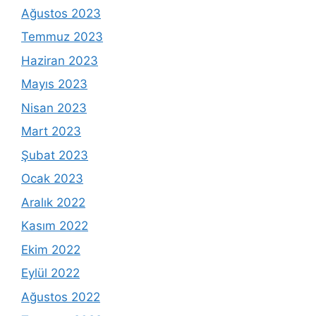
Ağustos 2023
Temmuz 2023
Haziran 2023
Mayıs 2023
Nisan 2023
Mart 2023
Şubat 2023
Ocak 2023
Aralık 2022
Kasım 2022
Ekim 2022
Eylül 2022
Ağustos 2022