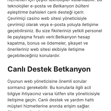
teknolojiler e-posta ve
Betkanyon bülteni
eşleştirme bahisleri
canlı desteği içerir.
Çevrimiçi casino web sitesi yöneticisiyle
çevrimiçi olarak veya e-posta yoluyla iletişime
geçebilirsiniz. Bu size fikirlerinizi yetkili personel
ile paylaşma fırsatı verir.Betkanyon hesap
kapatma, bonus ve ödemeler, şikayet ve
önerileriniz web sitesi ekibiyle iletişime
geçebileceğiniz konulardır.
Canlı Destek Betkanyon
Oyunun web yöneticisine önemli sorular
sormanız gerekebilir. Bu konularla ilgili acil
bilgiye ihtiyacınız varsa lütfen site yöneticisiyle
iletişime geçin. Canlı destek ve yardım hattı
müşteri hizmetlerine anında erişim sağlar.