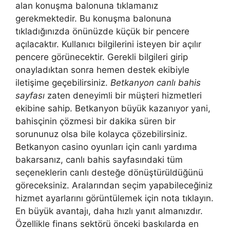
alan konuşma balonuna tıklamanız
gerekmektedir. Bu konuşma balonuna
tıkladığınızda önünüzde küçük bir pencere
açılacaktır. Kullanıcı bilgilerini isteyen bir açılır
pencere görünecektir. Gerekli bilgileri girip
onayladıktan sonra hemen destek ekibiyle
iletişime geçebilirsiniz.
Betkanyon canlı bahis
sayfası
zaten deneyimli bir müşteri hizmetleri
ekibine sahip. Betkanyon büyük kazanıyor yani,
bahisçinin çözmesi bir dakika süren bir
sorununuz olsa bile kolayca çözebilirsiniz.
Betkanyon casino oyunları için canlı yardıma
bakarsanız, canlı bahis sayfasındaki tüm
seçeneklerin canlı desteğe dönüştürüldüğünü
göreceksiniz. Aralarından seçim yapabileceğiniz
hizmet ayarlarını görüntülemek için nota tıklayın.
En büyük avantajı, daha hızlı yanıt almanızdır.
Özellikle finans sektörü önceki baskılarda en