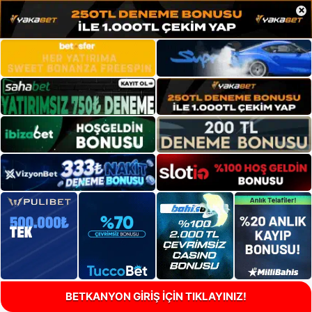
×
BETKANYON GİRİŞ İÇİN TIKLAYINIZ!