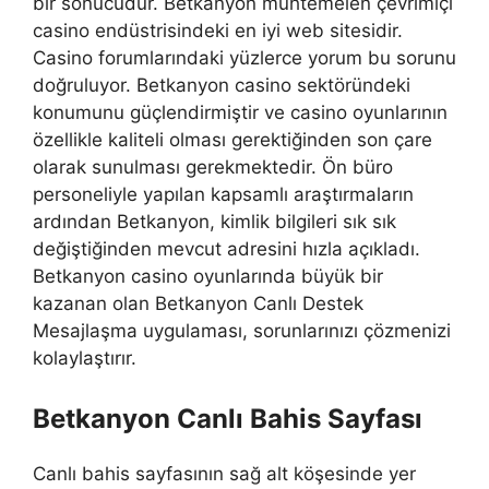
bir sonucudur. Betkanyon muhtemelen çevrimiçi
casino endüstrisindeki en iyi web sitesidir.
Casino forumlarındaki yüzlerce yorum bu sorunu
doğruluyor. Betkanyon casino sektöründeki
konumunu güçlendirmiştir ve casino oyunlarının
özellikle kaliteli olması gerektiğinden son çare
olarak sunulması gerekmektedir. Ön büro
personeliyle yapılan kapsamlı araştırmaların
ardından Betkanyon, kimlik bilgileri sık sık
değiştiğinden mevcut adresini hızla açıkladı.
Betkanyon casino oyunlarında büyük bir
kazanan olan Betkanyon Canlı Destek
Mesajlaşma uygulaması, sorunlarınızı çözmenizi
kolaylaştırır.
Betkanyon Canlı Bahis Sayfası
Canlı bahis sayfasının sağ alt köşesinde yer