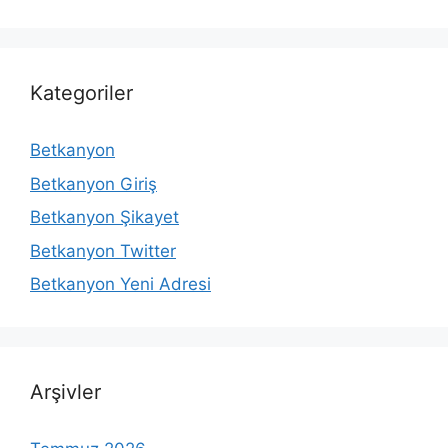
Kategoriler
Betkanyon
Betkanyon Giriş
Betkanyon Şikayet
Betkanyon Twitter
Betkanyon Yeni Adresi
Arşivler