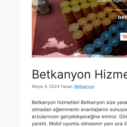
Betkanyon Hizme
Mayıs 4, 2024
Yazarı:
Betkanyon
Betkanyon hizmetleri Betkanyon size yasa
olmadan eğlenmenin avantajlarını sunuyor.
arzularınızın gerçekleşeceğine eminiz. Görs
yarattı. Mobil uyumlu olmasının yanı sıra 