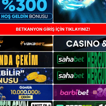
BETKANYON GİRİŞ İÇİN TIKLAYINIZ!