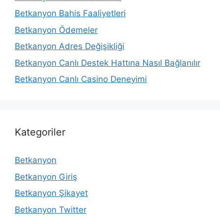
Betkanyon Bahis Faaliyetleri
Betkanyon Ödemeler
Betkanyon Adres Değişikliği
Betkanyon Canlı Destek Hattına Nasıl Bağlanılır
Betkanyon Canlı Casino Deneyimi
Kategoriler
Betkanyon
Betkanyon Giriş
Betkanyon Şikayet
Betkanyon Twitter