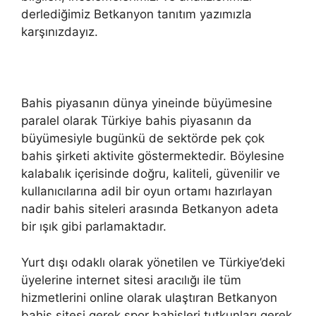
derlediğimiz Betkanyon tanıtım yazımızla
karşınızdayız.
Bahis piyasanın dünya yineinde büyümesine
paralel olarak Türkiye bahis piyasanın da
büyümesiyle bugünkü de sektörde pek çok
bahis şirketi aktivite göstermektedir. Böylesine
kalabalık içerisinde doğru, kaliteli, güvenilir ve
kullanıcılarına adil bir oyun ortamı hazırlayan
nadir bahis siteleri arasında Betkanyon adeta
bir ışık gibi parlamaktadır.
Yurt dışı odaklı olarak yönetilen ve Türkiye’deki
üyelerine internet sitesi aracılığı ile tüm
hizmetlerini online olarak ulaştıran Betkanyon
bahis sitesi gerek spor bahisleri tutkunları gerek