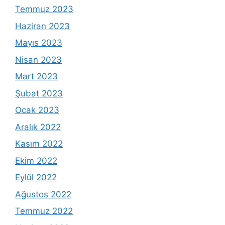
Temmuz 2023
Haziran 2023
Mayıs 2023
Nisan 2023
Mart 2023
Şubat 2023
Ocak 2023
Aralık 2022
Kasım 2022
Ekim 2022
Eylül 2022
Ağustos 2022
Temmuz 2022