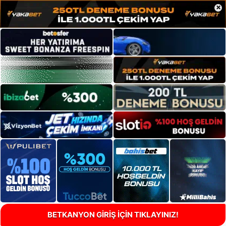
×
BETKANYON GİRİŞ İÇİN TIKLAYINIZ!