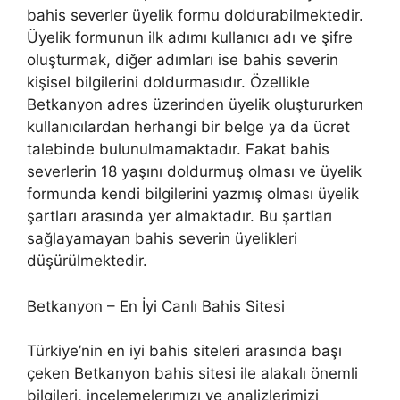
bahis severler üyelik formu doldurabilmektedir.
Üyelik formunun ilk adımı kullanıcı adı ve şifre
oluşturmak, diğer adımları ise bahis severin
kişisel bilgilerini doldurmasıdır. Özellikle
Betkanyon adres üzerinden üyelik oluştururken
kullanıcılardan herhangi bir belge ya da ücret
talebinde bulunulmamaktadır. Fakat bahis
severlerin 18 yaşını doldurmuş olması ve üyelik
formunda kendi bilgilerini yazmış olması üyelik
şartları arasında yer almaktadır. Bu şartları
sağlayamayan bahis severin üyelikleri
düşürülmektedir.
Betkanyon – En İyi Canlı Bahis Sitesi
Türkiye’nin en iyi bahis siteleri arasında başı
çeken Betkanyon bahis sitesi ile alakalı önemli
bilgileri, incelemelerımızı ve analizlerimizi