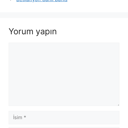
Yorum yapın
Yorum
İsim