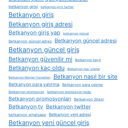
betkanyon girisi
betkanyon giris twitter
Betkanyon giriş
Betkanyon giriş adresi
Betkanyon giriş yap
betkanyon güncel
Betkanyon güncel adresi
Betkanyon güncel adres
Betkanyon güncel giriş
Betkanyon güvenilir mi
Betkanyon kayıt
Betkanyon kaç oldu
Betkanyon maç izleme
Betkanyon nasıl bir site
Betkanyon Müşteri hizmetleri
Betkanyon para yatırma
Betkanyon para çekme
Betkanyon promosyon
betkanyon promosyon kodu
Betkanyon promosyonları
Betkanyon Sitesi
Betkanyon tv
Betkanyon twitter
Betkanyon yeni adresi
betkanyon whatsapp
Betkanyon yeni güncel giriş