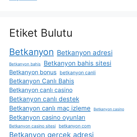
Etiket Bulutu
Betkanyon
Betkanyon adresi
Betkanyon bahis sitesi
Betkanyon bahis
Betkanyon bonus
betkanyon canli
Betkanyon Canlı Bahis
Betkanyon canlı casino
Betkanyon canlı destek
Betkanyon canlı maç izleme
Betkanyon casino
Betkanyon casino oyunları
betkanyon com
Betkanyon casino sitesi
Betkanyon gerçek adresi