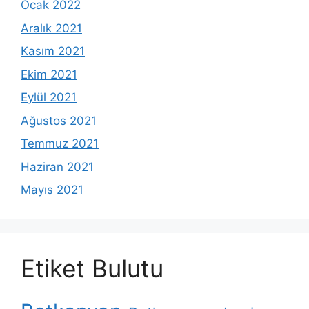
Ocak 2022
Aralık 2021
Kasım 2021
Ekim 2021
Eylül 2021
Ağustos 2021
Temmuz 2021
Haziran 2021
Mayıs 2021
Etiket Bulutu