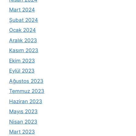
Mart 2024
Şubat 2024
Ocak 2024
Aralık 2023
Kasım 2023
Ekim 2023
Eylül 2023
Ağustos 2023
Temmuz 2023
Haziran 2023
Mayıs 2023
Nisan 2023
Mart 2023