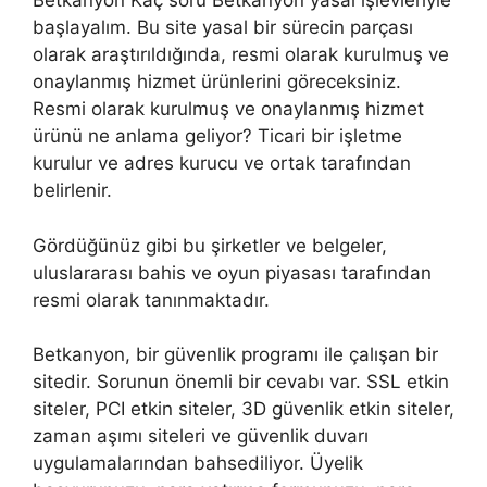
Betkanyon Kaç soru Betkanyon yasal işlevleriyle
başlayalım. Bu site yasal bir sürecin parçası
olarak araştırıldığında, resmi olarak kurulmuş ve
onaylanmış hizmet ürünlerini göreceksiniz.
Resmi olarak kurulmuş ve onaylanmış hizmet
ürünü ne anlama geliyor? Ticari bir işletme
kurulur ve adres kurucu ve ortak tarafından
belirlenir.
Gördüğünüz gibi bu şirketler ve belgeler,
uluslararası bahis ve oyun piyasası tarafından
resmi olarak tanınmaktadır.
Betkanyon, bir güvenlik programı ile çalışan bir
sitedir. Sorunun önemli bir cevabı var. SSL etkin
siteler, PCI etkin siteler, 3D güvenlik etkin siteler,
zaman aşımı siteleri ve güvenlik duvarı
uygulamalarından bahsediliyor. Üyelik