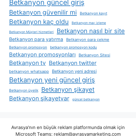
Betkanyon güncel giriş
Betkanyon güvenilir mi
Betkanyon kayıt
Betkanyon kaç oldu
Betkanyon maç izleme
Betkanyon nasıl bir site
Betkanyon Müşteri hizmetleri
Betkanyon para yatırma
Betkanyon para çekme
Betkanyon promosyon
betkanyon promosyon kodu
Betkanyon promosyonları
Betkanyon Sitesi
Betkanyon tv
Betkanyon twitter
Betkanyon yeni adresi
betkanyon whatsapp
Betkanyon yeni güncel giriş
Betkanyon şikayet
Betkanyon üyelik
Betkanyon şikayetvar
güncel betkanyon
Avrasya'nın en büyük reklam platformunda olmak için
Microsoft Teams:
reklam@avrasyamarketing.com