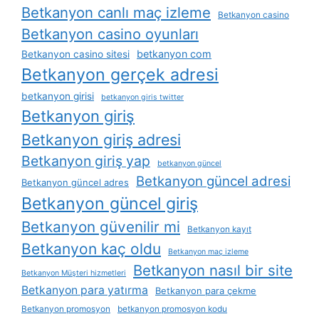
Betkanyon canlı maç izleme
Betkanyon casino
Betkanyon casino oyunları
betkanyon com
Betkanyon casino sitesi
Betkanyon gerçek adresi
betkanyon girisi
betkanyon giris twitter
Betkanyon giriş
Betkanyon giriş adresi
Betkanyon giriş yap
betkanyon güncel
Betkanyon güncel adresi
Betkanyon güncel adres
Betkanyon güncel giriş
Betkanyon güvenilir mi
Betkanyon kayıt
Betkanyon kaç oldu
Betkanyon maç izleme
Betkanyon nasıl bir site
Betkanyon Müşteri hizmetleri
Betkanyon para yatırma
Betkanyon para çekme
Betkanyon promosyon
betkanyon promosyon kodu