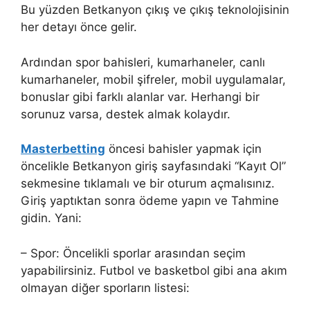
Bu yüzden Betkanyon çıkış ve çıkış teknolojisinin
her detayı önce gelir.
Ardından spor bahisleri, kumarhaneler, canlı
kumarhaneler, mobil şifreler, mobil uygulamalar,
bonuslar gibi farklı alanlar var. Herhangi bir
sorunuz varsa, destek almak kolaydır.
Masterbetting
öncesi bahisler yapmak için
öncelikle Betkanyon giriş sayfasındaki “Kayıt Ol”
sekmesine tıklamalı ve bir oturum açmalısınız.
Giriş yaptıktan sonra ödeme yapın ve Tahmine
gidin. Yani:
– Spor: Öncelikli sporlar arasından seçim
yapabilirsiniz. Futbol ve basketbol gibi ana akım
olmayan diğer sporların listesi: