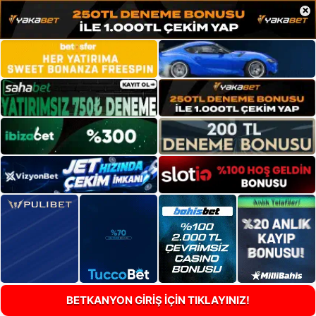
×
BETKANYON GİRİŞ İÇİN TIKLAYINIZ!