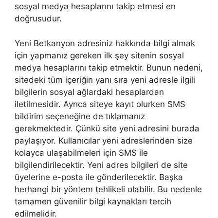
sosyal medya hesaplarını takip etmesi en
doğrusudur.
Yeni Betkanyon adresiniz hakkında bilgi almak
için yapmanız gereken ilk şey sitenin sosyal
medya hesaplarını takip etmektir. Bunun nedeni,
sitedeki tüm içeriğin yanı sıra yeni adresle ilgili
bilgilerin sosyal ağlardaki hesaplardan
iletilmesidir. Ayrıca siteye kayıt olurken SMS
bildirim seçeneğine de tıklamanız
gerekmektedir. Çünkü site yeni adresini burada
paylaşıyor. Kullanıcılar yeni adreslerinden size
kolayca ulaşabilmeleri için SMS ile
bilgilendirilecektir. Yeni adres bilgileri de site
üyelerine e-posta ile gönderilecektir. Başka
herhangi bir yöntem tehlikeli olabilir. Bu nedenle
tamamen güvenilir bilgi kaynakları tercih
edilmelidir.