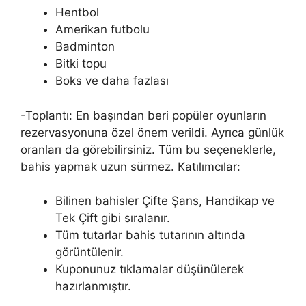
Hentbol
Amerikan futbolu
Badminton
Bitki topu
Boks ve daha fazlası
-Toplantı: En başından beri popüler oyunların
rezervasyonuna özel önem verildi. Ayrıca günlük
oranları da görebilirsiniz. Tüm bu seçeneklerle,
bahis yapmak uzun sürmez. Katılımcılar:
Bilinen bahisler Çifte Şans, Handikap ve
Tek Çift gibi sıralanır.
Tüm tutarlar bahis tutarının altında
görüntülenir.
Kuponunuz tıklamalar düşünülerek
hazırlanmıştır.