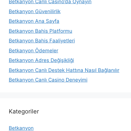
Betkanyon Canlı Casino’da Oynayın
Betkanyon Güvenilirlik
Betkanyon Ana Sayfa
Betkanyon Bahis Platformu
Betkanyon Bahis Faaliyetleri
Betkanyon Ödemeler
Betkanyon Adres Değişikliği
Betkanyon Canlı Destek Hattına Nasıl Bağlanılır
Betkanyon Canlı Casino Deneyimi
Kategoriler
Betkanyon