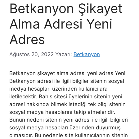
Betkanyon Şikayet
Alma Adresi Yeni
Adres
Ağustos 20, 2022
Yazarı:
Betkanyon
Betkanyon şikayet alma adresi yeni adres Yeni
Betkanyon adresi ile ilgili bilgiler sitenin sosyal
medya hesapları üzerinden kullanıcılara
iletilecektir. Bahis sitesi üyelerinin sitenin yeni
adresi hakkında bilmek istediği tek bilgi sitenin
sosyal medya hesaplarını takip etmeleridir.
Bunun nedeni sitenin yeni adresi ile ilgili bilgileri
sosyal medya hesapları üzerinden duyurmuş
olmasıdır. Bu nedenle site kullanıcılarının sitenin