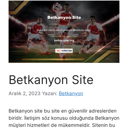
Betkanyon Site
Aralık 2, 2023
Yazarı:
Betkanyon
Betkanyon site bu site en güvenilir adreslerden
biridir. İletişim söz konusu olduğunda Betkanyon
müşteri hizmetleri de mükemmeldir. Sitenin bu