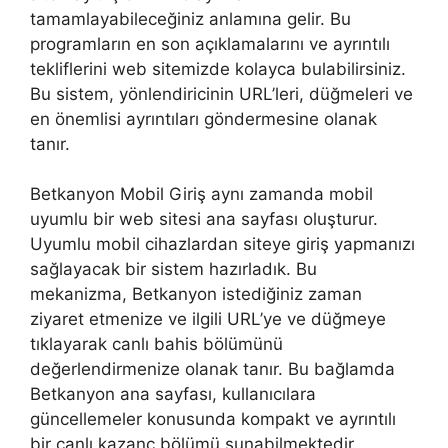
tamamlayabileceğiniz anlamına gelir. Bu
programların en son açıklamalarını ve ayrıntılı
tekliflerini web sitemizde kolayca bulabilirsiniz.
Bu sistem, yönlendiricinin URL’leri, düğmeleri ve
en önemlisi ayrıntıları göndermesine olanak
tanır.
Betkanyon Mobil Giriş aynı zamanda mobil
uyumlu bir web sitesi ana sayfası oluşturur.
Uyumlu mobil cihazlardan siteye giriş yapmanızı
sağlayacak bir sistem hazırladık. Bu
mekanizma, Betkanyon istediğiniz zaman
ziyaret etmenize ve ilgili URL’ye ve düğmeye
tıklayarak canlı bahis bölümünü
değerlendirmenize olanak tanır. Bu bağlamda
Betkanyon ana sayfası, kullanıcılara
güncellemeler konusunda kompakt ve ayrıntılı
bir canlı kazanç bölümü sunabilmektedir.