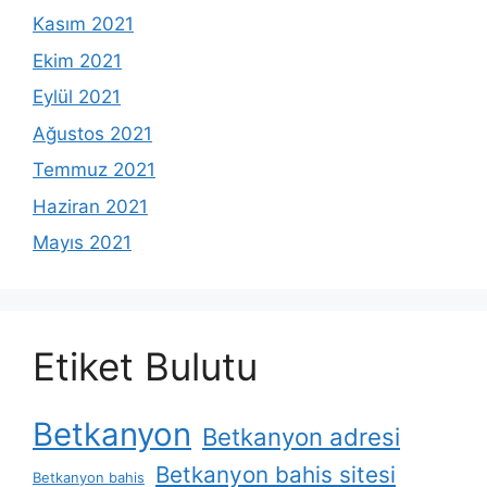
Kasım 2021
Ekim 2021
Eylül 2021
Ağustos 2021
Temmuz 2021
Haziran 2021
Mayıs 2021
Etiket Bulutu
Betkanyon
Betkanyon adresi
Betkanyon bahis sitesi
Betkanyon bahis