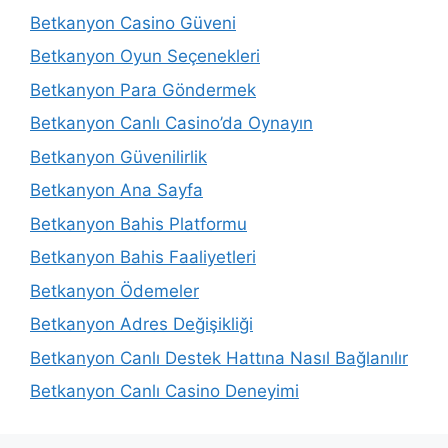
Betkanyon Casino Güveni
Betkanyon Oyun Seçenekleri
Betkanyon Para Göndermek
Betkanyon Canlı Casino’da Oynayın
Betkanyon Güvenilirlik
Betkanyon Ana Sayfa
Betkanyon Bahis Platformu
Betkanyon Bahis Faaliyetleri
Betkanyon Ödemeler
Betkanyon Adres Değişikliği
Betkanyon Canlı Destek Hattına Nasıl Bağlanılır
Betkanyon Canlı Casino Deneyimi