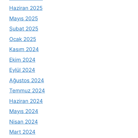
Haziran 2025
Mayıs 2025
Şubat 2025
Ocak 2025
Kasım 2024
Ekim 2024
Eylül 2024
Ağustos 2024
Temmuz 2024
Haziran 2024
Mayıs 2024
Nisan 2024
Mart 2024