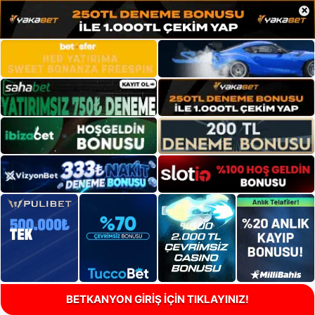
×
BETKANYON GİRİŞ İÇİN TIKLAYINIZ!