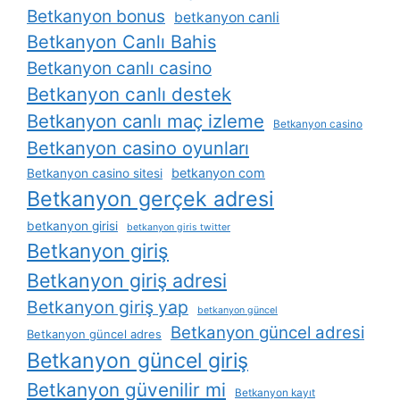
Betkanyon bonus
betkanyon canli
Betkanyon Canlı Bahis
Betkanyon canlı casino
Betkanyon canlı destek
Betkanyon canlı maç izleme
Betkanyon casino
Betkanyon casino oyunları
betkanyon com
Betkanyon casino sitesi
Betkanyon gerçek adresi
betkanyon girisi
betkanyon giris twitter
Betkanyon giriş
Betkanyon giriş adresi
Betkanyon giriş yap
betkanyon güncel
Betkanyon güncel adresi
Betkanyon güncel adres
Betkanyon güncel giriş
Betkanyon güvenilir mi
Betkanyon kayıt