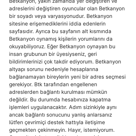
Betkanyon, yakın zamanda yer değiştiren ve
adreslerini değiştiren oyuncular olan Betkanyon
bir soyadı veya varyasyonudur. Betkanyon
sitesine erişemediklerini iddia edenlerin
sayfasıdır. Ayrıca bu sayfanın alt kısmında
Betkanyon oynamış kişilerin yorumlarını da
okuyabiliyoruz. Eğer Betkanyon oynayan bu
insan grubunun bir üyesiyseniz, geri
bildirimlerinizi çok takdir ediyorum. Betkanyon
altyapı sorunu nedeniyle hesaplarına
bağlanamayan bireylerin yeni bir adres seçmesi
gerekiyor. Btk tarafından engellenen
adreslerden bağlantı kurulması mümkün
değildir. Bu durumda hesabınıza kapatma
işlemleri uygulanacaktır. Adım sizinkiyle aynı
ancak bağlantı sonucunu yanlış anlarsanız
lütfen çevrimiçi destek hattıyla iletişime
geçmekten çekinmeyin. Hayır, istemiyorum.