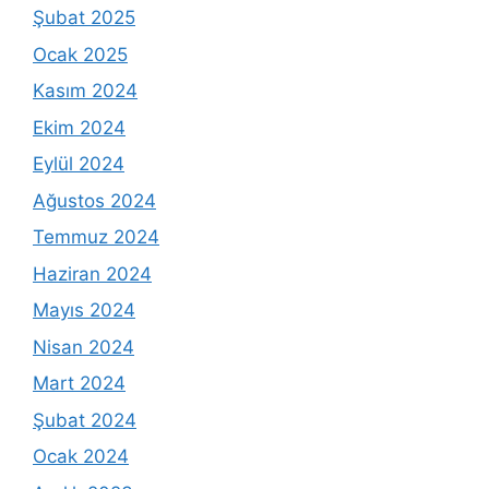
Şubat 2025
Ocak 2025
Kasım 2024
Ekim 2024
Eylül 2024
Ağustos 2024
Temmuz 2024
Haziran 2024
Mayıs 2024
Nisan 2024
Mart 2024
Şubat 2024
Ocak 2024