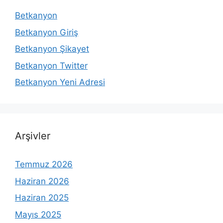
Betkanyon
Betkanyon Giriş
Betkanyon Şikayet
Betkanyon Twitter
Betkanyon Yeni Adresi
Arşivler
Temmuz 2026
Haziran 2026
Haziran 2025
Mayıs 2025