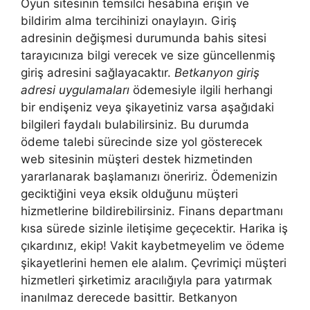
Oyun sitesinin temsilci hesabına erişin ve
bildirim alma tercihinizi onaylayın. Giriş
adresinin değişmesi durumunda bahis sitesi
tarayıcınıza bilgi verecek ve size güncellenmiş
giriş adresini sağlayacaktır.
Betkanyon giriş
adresi uygulamaları
ödemesiyle ilgili herhangi
bir endişeniz veya şikayetiniz varsa aşağıdaki
bilgileri faydalı bulabilirsiniz. Bu durumda
ödeme talebi sürecinde size yol gösterecek
web sitesinin müşteri destek hizmetinden
yararlanarak başlamanızı öneririz. Ödemenizin
geciktiğini veya eksik olduğunu müşteri
hizmetlerine bildirebilirsiniz. Finans departmanı
kısa sürede sizinle iletişime geçecektir. Harika iş
çıkardınız, ekip! Vakit kaybetmeyelim ve ödeme
şikayetlerini hemen ele alalım. Çevrimiçi müşteri
hizmetleri şirketimiz aracılığıyla para yatırmak
inanılmaz derecede basittir. Betkanyon