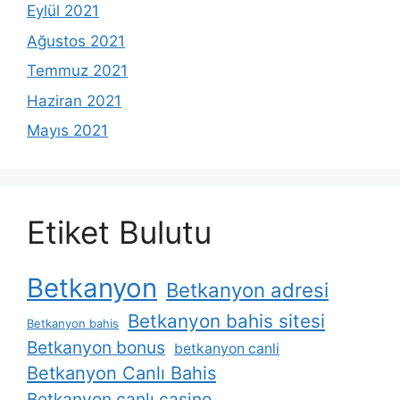
Eylül 2021
Ağustos 2021
Temmuz 2021
Haziran 2021
Mayıs 2021
Etiket Bulutu
Betkanyon
Betkanyon adresi
Betkanyon bahis sitesi
Betkanyon bahis
Betkanyon bonus
betkanyon canli
Betkanyon Canlı Bahis
Betkanyon canlı casino