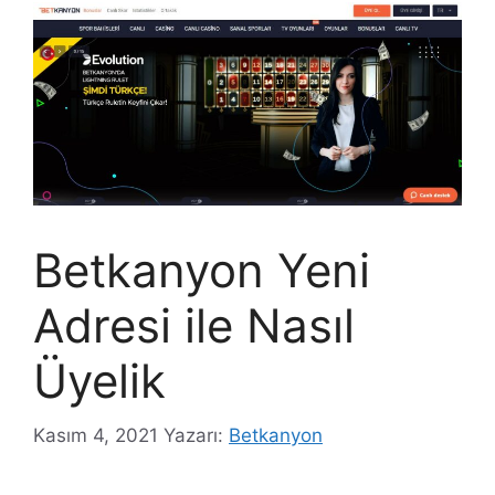
Betkanyon Yeni
Adresi ile Nasıl
Üyelik
Kasım 4, 2021
Yazarı:
Betkanyon