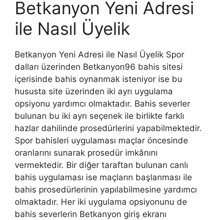
Betkanyon Yeni Adresi
ile Nasıl Üyelik
Betkanyon Yeni Adresi ile Nasıl Üyelik Spor
dalları üzerinden Betkanyon96 bahis sitesi
içerisinde bahis oynanmak isteniyor ise bu
hususta site üzerinden iki ayrı uygulama
opsiyonu yardımcı olmaktadır. Bahis severler
bulunan bu iki ayrı seçenek ile birlikte farklı
hazlar dahilinde prosedürlerini yapabilmektedir.
Spor bahisleri uygulaması maçlar öncesinde
oranlarını sunarak prosedür imkânını
vermektedir. Bir diğer taraftan bulunan canlı
bahis uygulaması ise maçların başlanması ile
bahis prosedürlerinin yapılabilmesine yardımcı
olmaktadır. Her iki uygulama opsiyonunu de
bahis severlerin Betkanyon giriş ekranı