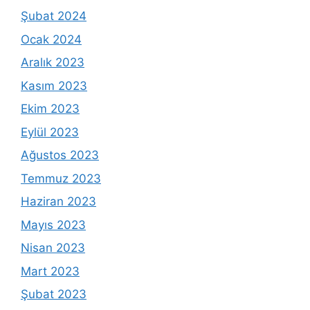
Şubat 2024
Ocak 2024
Aralık 2023
Kasım 2023
Ekim 2023
Eylül 2023
Ağustos 2023
Temmuz 2023
Haziran 2023
Mayıs 2023
Nisan 2023
Mart 2023
Şubat 2023