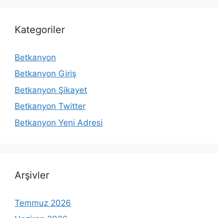
Kategoriler
Betkanyon
Betkanyon Giriş
Betkanyon Şikayet
Betkanyon Twitter
Betkanyon Yeni Adresi
Arşivler
Temmuz 2026