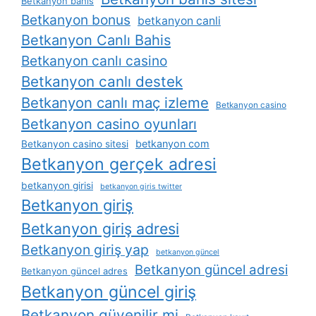
Betkanyon bahis
Betkanyon bonus
betkanyon canli
Betkanyon Canlı Bahis
Betkanyon canlı casino
Betkanyon canlı destek
Betkanyon canlı maç izleme
Betkanyon casino
Betkanyon casino oyunları
betkanyon com
Betkanyon casino sitesi
Betkanyon gerçek adresi
betkanyon girisi
betkanyon giris twitter
Betkanyon giriş
Betkanyon giriş adresi
Betkanyon giriş yap
betkanyon güncel
Betkanyon güncel adresi
Betkanyon güncel adres
Betkanyon güncel giriş
Betkanyon güvenilir mi