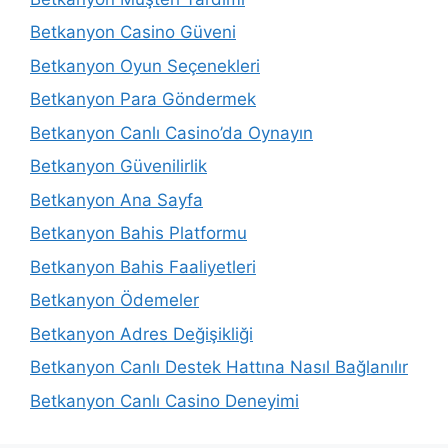
Betkanyon Casino Güveni
Betkanyon Oyun Seçenekleri
Betkanyon Para Göndermek
Betkanyon Canlı Casino’da Oynayın
Betkanyon Güvenilirlik
Betkanyon Ana Sayfa
Betkanyon Bahis Platformu
Betkanyon Bahis Faaliyetleri
Betkanyon Ödemeler
Betkanyon Adres Değişikliği
Betkanyon Canlı Destek Hattına Nasıl Bağlanılır
Betkanyon Canlı Casino Deneyimi