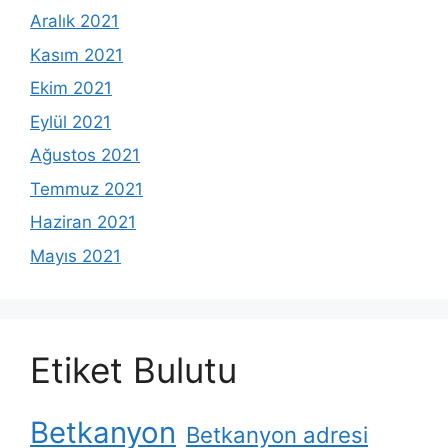
Aralık 2021
Kasım 2021
Ekim 2021
Eylül 2021
Ağustos 2021
Temmuz 2021
Haziran 2021
Mayıs 2021
Etiket Bulutu
Betkanyon
Betkanyon adresi