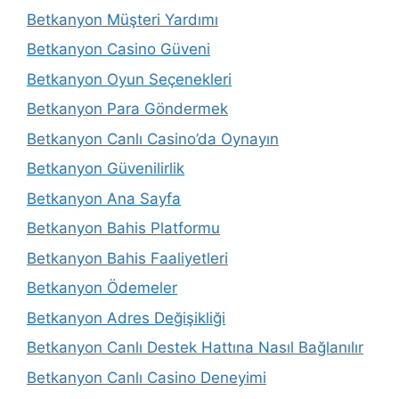
Betkanyon Müşteri Yardımı
Betkanyon Casino Güveni
Betkanyon Oyun Seçenekleri
Betkanyon Para Göndermek
Betkanyon Canlı Casino’da Oynayın
Betkanyon Güvenilirlik
Betkanyon Ana Sayfa
Betkanyon Bahis Platformu
Betkanyon Bahis Faaliyetleri
Betkanyon Ödemeler
Betkanyon Adres Değişikliği
Betkanyon Canlı Destek Hattına Nasıl Bağlanılır
Betkanyon Canlı Casino Deneyimi