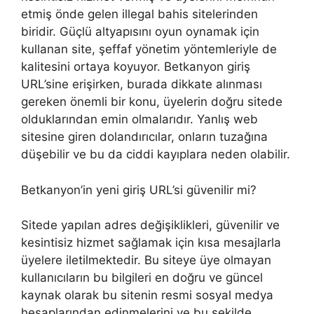
etmiş önde gelen illegal bahis sitelerinden
biridir. Güçlü altyapısını oyun oynamak için
kullanan site, şeffaf yönetim yöntemleriyle de
kalitesini ortaya koyuyor. Betkanyon giriş
URL’sine erişirken, burada dikkate alınması
gereken önemli bir konu, üyelerin doğru sitede
olduklarından emin olmalarıdır. Yanlış web
sitesine giren dolandırıcılar, onların tuzağına
düşebilir ve bu da ciddi kayıplara neden olabilir.
Betkanyon’in yeni giriş URL’si güvenilir mi?
Sitede yapılan adres değişiklikleri, güvenilir ve
kesintisiz hizmet sağlamak için kısa mesajlarla
üyelere iletilmektedir. Bu siteye üye olmayan
kullanıcıların bu bilgileri en doğru ve güncel
kaynak olarak bu sitenin resmi sosyal medya
hesaplarından edinmelerini ve bu şekilde