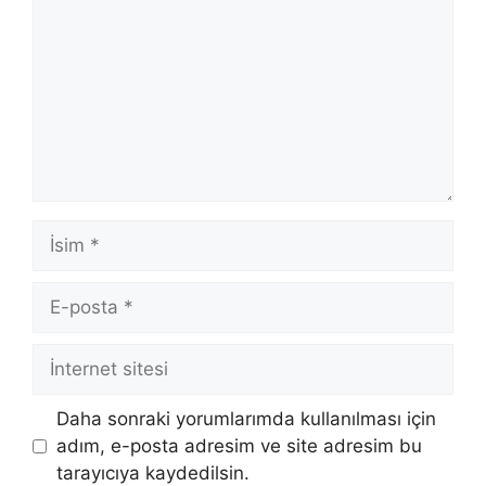
İsim
E-
posta
İnternet
sitesi
Daha sonraki yorumlarımda kullanılması için
adım, e-posta adresim ve site adresim bu
tarayıcıya kaydedilsin.