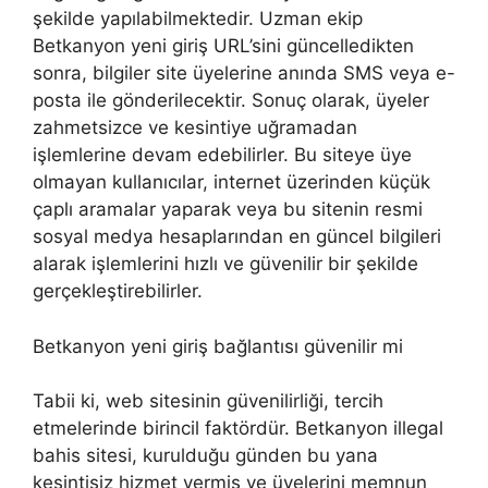
şekilde yapılabilmektedir. Uzman ekip
Betkanyon yeni giriş URL’sini güncelledikten
sonra, bilgiler site üyelerine anında SMS veya e-
posta ile gönderilecektir. Sonuç olarak, üyeler
zahmetsizce ve kesintiye uğramadan
işlemlerine devam edebilirler. Bu siteye üye
olmayan kullanıcılar, internet üzerinden küçük
çaplı aramalar yaparak veya bu sitenin resmi
sosyal medya hesaplarından en güncel bilgileri
alarak işlemlerini hızlı ve güvenilir bir şekilde
gerçekleştirebilirler.
Betkanyon yeni giriş bağlantısı güvenilir mi
Tabii ki, web sitesinin güvenilirliği, tercih
etmelerinde birincil faktördür. Betkanyon illegal
bahis sitesi, kurulduğu günden bu yana
kesintisiz hizmet vermiş ve üyelerini memnun