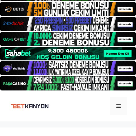
İçeriğe
atla
Menü