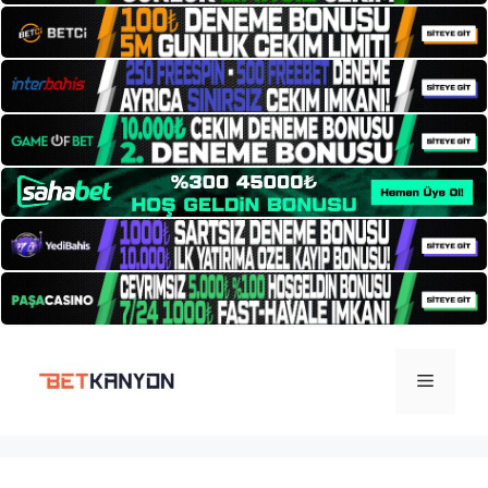
İçeriğe
atla
Menü