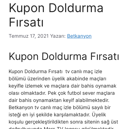
Kupon Doldurma
Fırsatı
Temmuz 17, 2021
Yazarı:
Betkanyon
Kupon Doldurma Fırsatı
Kupon Doldurma Fırsatı tv canlı maç izle
bölümü üzerinden üyelik akabinde maçları
keyifle izlemek ve maçlara dair bahis oynamak
olası olmaktadır. Pek çok futbol sever maçlara
dair bahis oynamaktan keyif alabilmektedir.
Betkanyon tv canlı maç izle bölümü sayılı bir
isteği en iyi şekilde karşılamaktadır. Üyelik
koşulu gerçekleştirildikten sonra sitenin sağ üst