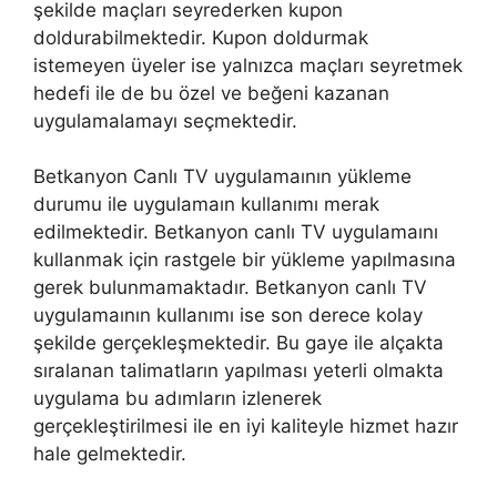
şekilde maçları seyrederken kupon
doldurabilmektedir. Kupon doldurmak
istemeyen üyeler ise yalnızca maçları seyretmek
hedefi ile de bu özel ve beğeni kazanan
uygulamalamayı seçmektedir.
Betkanyon Canlı TV uygulamaının yükleme
durumu ile uygulamaın kullanımı merak
edilmektedir. Betkanyon canlı TV uygulamaını
kullanmak için rastgele bir yükleme yapılmasına
gerek bulunmamaktadır. Betkanyon canlı TV
uygulamaının kullanımı ise son derece kolay
şekilde gerçekleşmektedir. Bu gaye ile alçakta
sıralanan talimatların yapılması yeterli olmakta
uygulama bu adımların izlenerek
gerçekleştirilmesi ile en iyi kaliteyle hizmet hazır
hale gelmektedir.