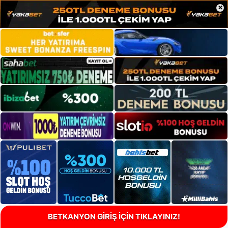
×
BETKANYON GİRİŞ İÇİN TIKLAYINIZ!