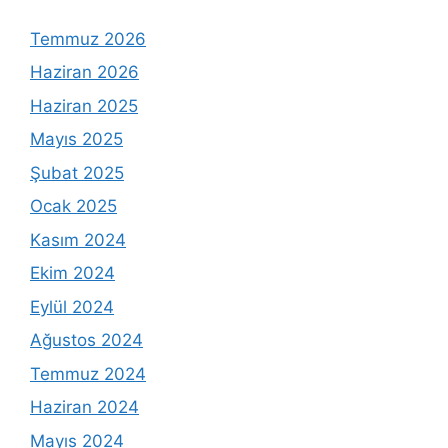
Temmuz 2026
Haziran 2026
Haziran 2025
Mayıs 2025
Şubat 2025
Ocak 2025
Kasım 2024
Ekim 2024
Eylül 2024
Ağustos 2024
Temmuz 2024
Haziran 2024
Mayıs 2024