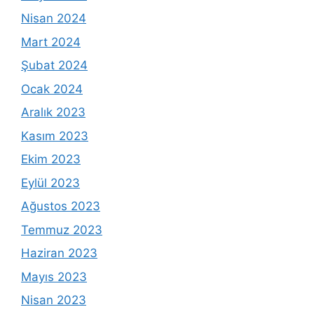
Nisan 2024
Mart 2024
Şubat 2024
Ocak 2024
Aralık 2023
Kasım 2023
Ekim 2023
Eylül 2023
Ağustos 2023
Temmuz 2023
Haziran 2023
Mayıs 2023
Nisan 2023