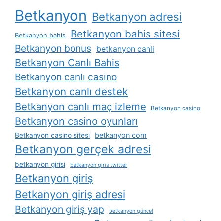
Betkanyon
Betkanyon adresi
Betkanyon bahis sitesi
Betkanyon bahis
Betkanyon bonus
betkanyon canli
Betkanyon Canlı Bahis
Betkanyon canlı casino
Betkanyon canlı destek
Betkanyon canlı maç izleme
Betkanyon casino
Betkanyon casino oyunları
betkanyon com
Betkanyon casino sitesi
Betkanyon gerçek adresi
betkanyon girisi
betkanyon giris twitter
Betkanyon giriş
Betkanyon giriş adresi
Betkanyon giriş yap
betkanyon güncel