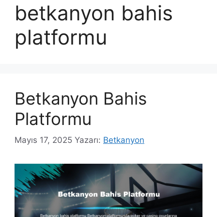
betkanyon bahis
platformu
Betkanyon Bahis
Platformu
Mayıs 17, 2025
Yazarı:
Betkanyon