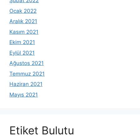
Şubat 2022
Ocak 2022
Aralık 2021
Kasım 2021
Ekim 2021
Eylül 2021
Ağustos 2021
Temmuz 2021
Haziran 2021
Mayıs 2021
Etiket Bulutu