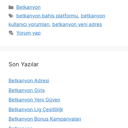
Kategoriler
Betkanyon
Etiketler
betkanyon bahis platformu
,
betkanyon
kullanıcı yorumları
,
betkanyon yeni adres
Yorum yap
Son Yazılar
Betkanyon Adresi
Betkanyon Giriş
Betkanyon Yeni Güven
Betkanyon Lig Çeşitliliği
Betkanyon Bonus Kampanyaları