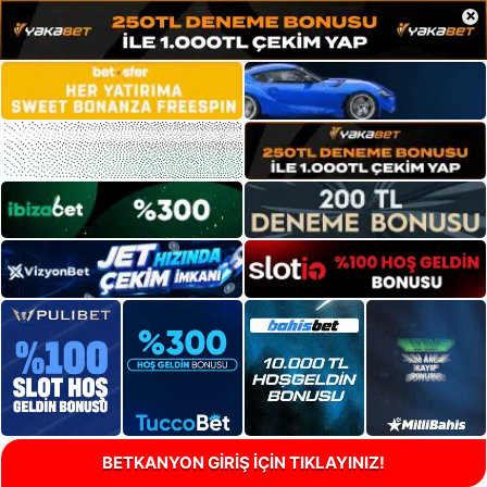
×
BETKANYON GİRİŞ İÇİN TIKLAYINIZ!