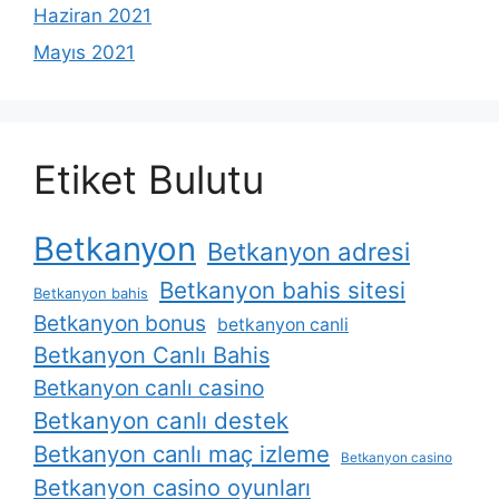
Haziran 2021
Mayıs 2021
Etiket Bulutu
Betkanyon
Betkanyon adresi
Betkanyon bahis sitesi
Betkanyon bahis
Betkanyon bonus
betkanyon canli
Betkanyon Canlı Bahis
Betkanyon canlı casino
Betkanyon canlı destek
Betkanyon canlı maç izleme
Betkanyon casino
Betkanyon casino oyunları