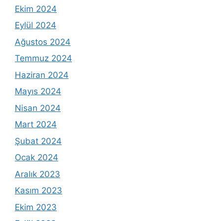
Ekim 2024
Eylül 2024
Ağustos 2024
Temmuz 2024
Haziran 2024
Mayıs 2024
Nisan 2024
Mart 2024
Şubat 2024
Ocak 2024
Aralık 2023
Kasım 2023
Ekim 2023