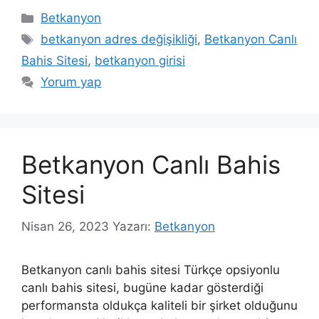
Kategoriler
Betkanyon
Etiketler
betkanyon adres değişikliği
,
Betkanyon Canlı
Bahis Sitesi
,
betkanyon girisi
Yorum yap
Betkanyon Canlı Bahis
Sitesi
Nisan 26, 2023
Yazarı:
Betkanyon
Betkanyon canlı bahis sitesi Türkçe opsiyonlu
canlı bahis sitesi, bugüne kadar gösterdiği
performansta oldukça kaliteli bir şirket olduğunu