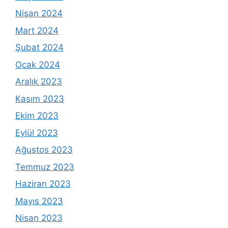
Nisan 2024
Mart 2024
Şubat 2024
Ocak 2024
Aralık 2023
Kasım 2023
Ekim 2023
Eylül 2023
Ağustos 2023
Temmuz 2023
Haziran 2023
Mayıs 2023
Nisan 2023