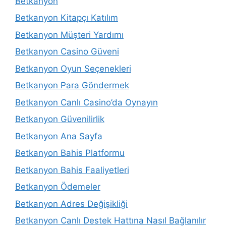
Betkanyon
Betkanyon Kitapçı Katılım
Betkanyon Müşteri Yardımı
Betkanyon Casino Güveni
Betkanyon Oyun Seçenekleri
Betkanyon Para Göndermek
Betkanyon Canlı Casino’da Oynayın
Betkanyon Güvenilirlik
Betkanyon Ana Sayfa
Betkanyon Bahis Platformu
Betkanyon Bahis Faaliyetleri
Betkanyon Ödemeler
Betkanyon Adres Değişikliği
Betkanyon Canlı Destek Hattına Nasıl Bağlanılır