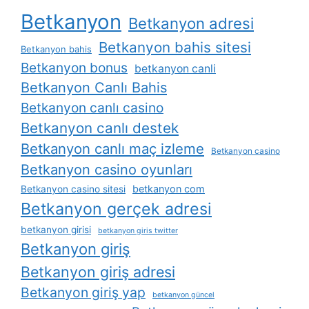
Betkanyon
Betkanyon adresi
Betkanyon bahis sitesi
Betkanyon bahis
Betkanyon bonus
betkanyon canli
Betkanyon Canlı Bahis
Betkanyon canlı casino
Betkanyon canlı destek
Betkanyon canlı maç izleme
Betkanyon casino
Betkanyon casino oyunları
betkanyon com
Betkanyon casino sitesi
Betkanyon gerçek adresi
betkanyon girisi
betkanyon giris twitter
Betkanyon giriş
Betkanyon giriş adresi
Betkanyon giriş yap
betkanyon güncel