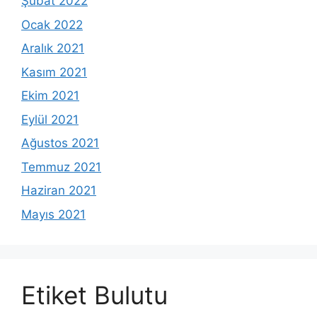
Şubat 2022
Ocak 2022
Aralık 2021
Kasım 2021
Ekim 2021
Eylül 2021
Ağustos 2021
Temmuz 2021
Haziran 2021
Mayıs 2021
Etiket Bulutu