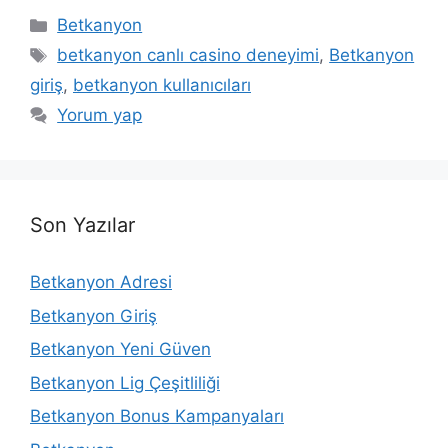
Kategoriler
Betkanyon
Etiketler
betkanyon canlı casino deneyimi
,
Betkanyon
giriş
,
betkanyon kullanıcıları
Yorum yap
Son Yazılar
Betkanyon Adresi
Betkanyon Giriş
Betkanyon Yeni Güven
Betkanyon Lig Çeşitliliği
Betkanyon Bonus Kampanyaları