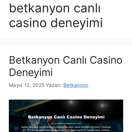
betkanyon canlı
casino deneyimi
Betkanyon Canlı Casino
Deneyimi
Mayıs 12, 2025
Yazarı:
Betkanyon