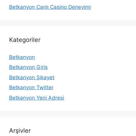
Betkanyon Canlı Casino Deneyimi
Kategoriler
Betkanyon
Betkanyon Giriş
Betkanyon Şikayet
Betkanyon Twitter
Betkanyon Yeni Adresi
Arşivler