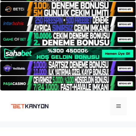
İçeriğe
atla
Menü