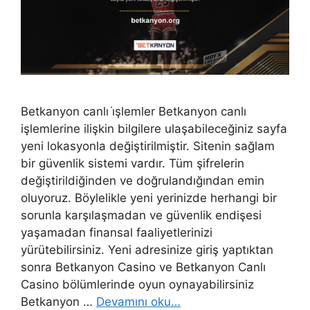
Betkanyon canlı i̇şlemler Betkanyon canlı
işlemlerine ilişkin bilgilere ulaşabileceğiniz sayfa
yeni lokasyonla değiştirilmiştir. Sitenin sağlam
bir güvenlik sistemi vardır. Tüm şifrelerin
değiştirildiğinden ve doğrulandığından emin
oluyoruz. Böylelikle yeni yerinizde herhangi bir
sorunla karşılaşmadan ve güvenlik endişesi
yaşamadan finansal faaliyetlerinizi
yürütebilirsiniz. Yeni adresinize giriş yaptıktan
sonra Betkanyon Casino ve Betkanyon Canlı
Casino bölümlerinde oyun oynayabilirsiniz
Betkanyon …
Devamını oku…