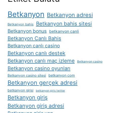
Betkanyon
Betkanyon adresi
Betkanyon bahis sitesi
Betkanyon bahis
Betkanyon bonus
betkanyon canli
Betkanyon Canlı Bahis
Betkanyon canlı casino
Betkanyon canlı destek
Betkanyon canlı maç izleme
Betkanyon casino
Betkanyon casino oyunları
betkanyon com
Betkanyon casino sitesi
Betkanyon gerçek adresi
betkanyon girisi
betkanyon giris twitter
Betkanyon giriş
Betkanyon giriş adresi