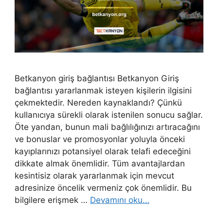
Betkanyon giriş bağlantısı Betkanyon Giriş
bağlantısı yararlanmak isteyen kişilerin ilgisini
çekmektedir. Nereden kaynaklandı? Çünkü
kullanıcıya sürekli olarak istenilen sonucu sağlar.
Öte yandan, bunun mali bağlılığınızı artıracağını
ve bonuslar ve promosyonlar yoluyla önceki
kayıplarınızı potansiyel olarak telafi edeceğini
dikkate almak önemlidir. Tüm avantajlardan
kesintisiz olarak yararlanmak için mevcut
adresinize öncelik vermeniz çok önemlidir. Bu
bilgilere erişmek …
Devamını oku…