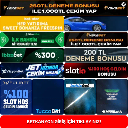
×
BETKANYON GİRİŞ İÇİN TIKLAYINIZ!