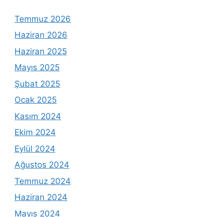
Temmuz 2026
Haziran 2026
Haziran 2025
Mayıs 2025
Şubat 2025
Ocak 2025
Kasım 2024
Ekim 2024
Eylül 2024
Ağustos 2024
Temmuz 2024
Haziran 2024
Mayıs 2024