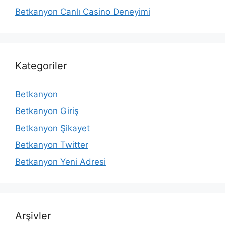
Betkanyon Canlı Casino Deneyimi
Kategoriler
Betkanyon
Betkanyon Giriş
Betkanyon Şikayet
Betkanyon Twitter
Betkanyon Yeni Adresi
Arşivler