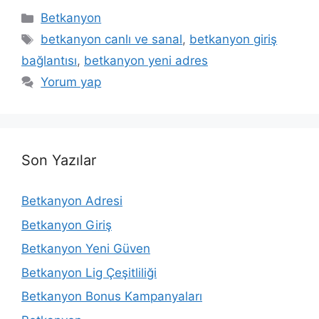
Kategoriler
Betkanyon
Etiketler
betkanyon canlı ve sanal
,
betkanyon giriş
bağlantısı
,
betkanyon yeni adres
Yorum yap
Son Yazılar
Betkanyon Adresi
Betkanyon Giriş
Betkanyon Yeni Güven
Betkanyon Lig Çeşitliliği
Betkanyon Bonus Kampanyaları