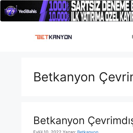
İçeriğe
atla
Betkanyon Çevri
Betkanyon Çevrimdı
Eylül 10, 2022
Yazarı:
Betkanyon