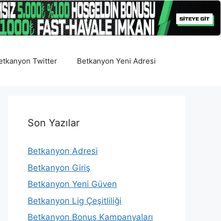
etkanyon Twitter
Betkanyon Yeni Adresi
Son Yazılar
Betkanyon Adresi
Betkanyon Giriş
Betkanyon Yeni Güven
Betkanyon Lig Çeşitliliği
Betkanyon Bonus Kampanyaları