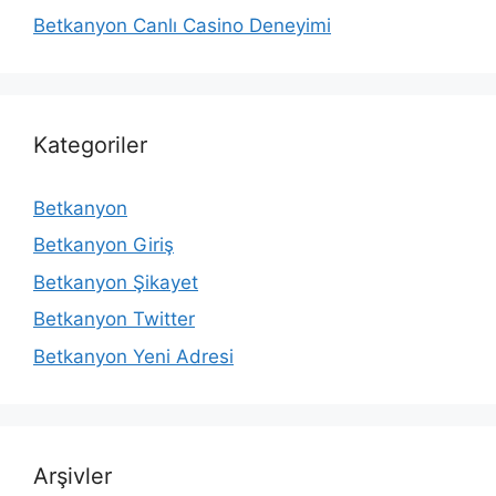
Betkanyon Canlı Casino Deneyimi
Kategoriler
Betkanyon
Betkanyon Giriş
Betkanyon Şikayet
Betkanyon Twitter
Betkanyon Yeni Adresi
Arşivler