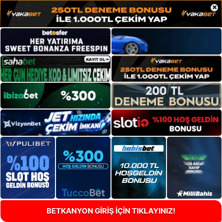
×
BETKANYON GİRİŞ İÇİN TIKLAYINIZ!