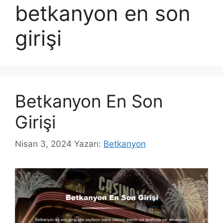
betkanyon en son
girişi
Betkanyon En Son
Girişi
Nisan 3, 2024
Yazarı:
Betkanyon