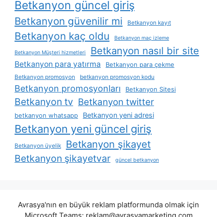
Betkanyon güncel giriş
Betkanyon güvenilir mi
Betkanyon kayıt
Betkanyon kaç oldu
Betkanyon maç izleme
Betkanyon nasıl bir site
Betkanyon Müşteri hizmetleri
Betkanyon para yatırma
Betkanyon para çekme
Betkanyon promosyon
betkanyon promosyon kodu
Betkanyon promosyonları
Betkanyon Sitesi
Betkanyon tv
Betkanyon twitter
Betkanyon yeni adresi
betkanyon whatsapp
Betkanyon yeni güncel giriş
Betkanyon şikayet
Betkanyon üyelik
Betkanyon şikayetvar
güncel betkanyon
Avrasya'nın en büyük reklam platformunda olmak için
Microsoft Teams:
reklam@avrasyamarketing.com