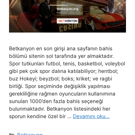
Betkanyon en son girişi ana sayfanın bahis
bölümü sitenin sol tarafında yer almaktadır.
Spor tutkunları futbol, ​​tenis, basketbol, ​​voleybol
gibi pek çok spor dalına katılabiliyor; hentbol;
buz Hokeyi; beyzbol; boks; kriket; ve ragbi
birliği. Spor seçiminde değişiklik yapılması
gerekliliğine rağmen oyuncuların kullanımına
sunulan 1000’den fazla bahis seçeneği
bulunmaktadır. Betkanyon listesindeki her
sporun kendine özel bir …
Devamını oku…
Kategoriler