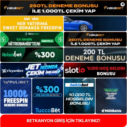
×
BETKANYON GİRİŞ İÇİN TIKLAYINIZ!