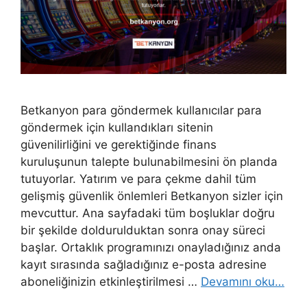
Betkanyon para göndermek kullanıcılar para
göndermek için kullandıkları sitenin
güvenilirliğini ve gerektiğinde finans
kuruluşunun talepte bulunabilmesini ön planda
tutuyorlar. Yatırım ve para çekme dahil tüm
gelişmiş güvenlik önlemleri Betkanyon sizler için
mevcuttur. Ana sayfadaki tüm boşluklar doğru
bir şekilde doldurulduktan sonra onay süreci
başlar. Ortaklık programınızı onayladığınız anda
kayıt sırasında sağladığınız e-posta adresine
aboneliğinizin etkinleştirilmesi …
Devamını oku…