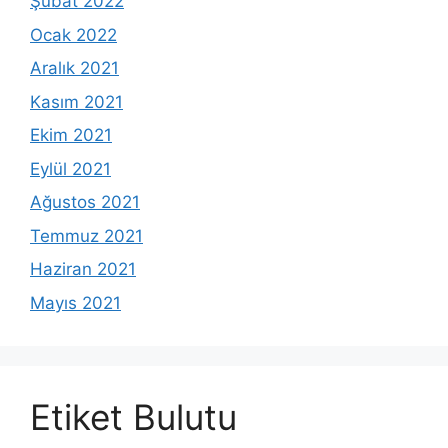
Şubat 2022
Ocak 2022
Aralık 2021
Kasım 2021
Ekim 2021
Eylül 2021
Ağustos 2021
Temmuz 2021
Haziran 2021
Mayıs 2021
Etiket Bulutu