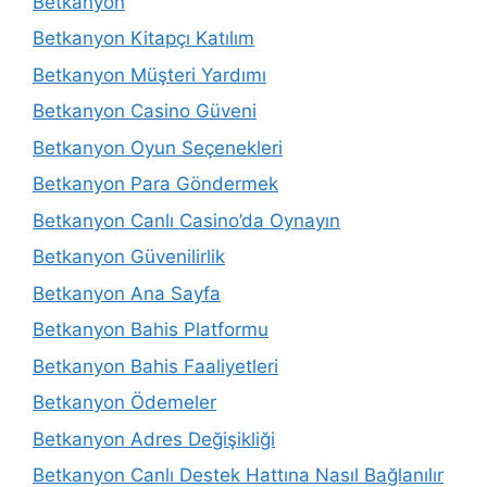
Betkanyon
Betkanyon Kitapçı Katılım
Betkanyon Müşteri Yardımı
Betkanyon Casino Güveni
Betkanyon Oyun Seçenekleri
Betkanyon Para Göndermek
Betkanyon Canlı Casino’da Oynayın
Betkanyon Güvenilirlik
Betkanyon Ana Sayfa
Betkanyon Bahis Platformu
Betkanyon Bahis Faaliyetleri
Betkanyon Ödemeler
Betkanyon Adres Değişikliği
Betkanyon Canlı Destek Hattına Nasıl Bağlanılır