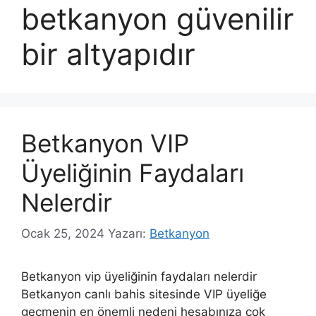
betkanyon güvenilir
bir altyapıdır
Betkanyon VIP
Üyeliğinin Faydaları
Nelerdir
Ocak 25, 2024
Yazarı:
Betkanyon
Betkanyon vip üyeliğinin faydaları nelerdir
Betkanyon canlı bahis sitesinde VIP üyeliğe
geçmenin en önemli nedeni hesabınıza çok