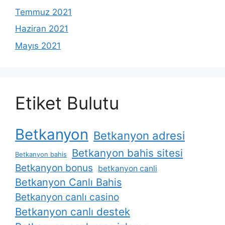
Temmuz 2021
Haziran 2021
Mayıs 2021
Etiket Bulutu
Betkanyon
Betkanyon adresi
Betkanyon bahis sitesi
Betkanyon bahis
Betkanyon bonus
betkanyon canli
Betkanyon Canlı Bahis
Betkanyon canlı casino
Betkanyon canlı destek