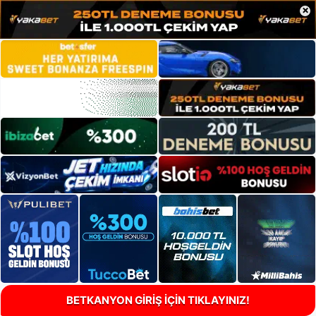
×
BETKANYON GİRİŞ İÇİN TIKLAYINIZ!