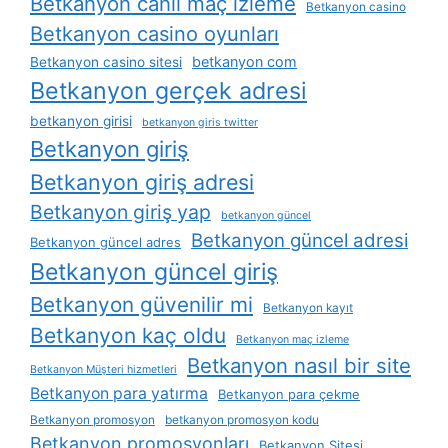
Betkanyon canlı maç izleme
Betkanyon casino
Betkanyon casino oyunları
betkanyon com
Betkanyon casino sitesi
Betkanyon gerçek adresi
betkanyon girisi
betkanyon giris twitter
Betkanyon giriş
Betkanyon giriş adresi
Betkanyon giriş yap
betkanyon güncel
Betkanyon güncel adresi
Betkanyon güncel adres
Betkanyon güncel giriş
Betkanyon güvenilir mi
Betkanyon kayıt
Betkanyon kaç oldu
Betkanyon maç izleme
Betkanyon nasıl bir site
Betkanyon Müşteri hizmetleri
Betkanyon para yatırma
Betkanyon para çekme
Betkanyon promosyon
betkanyon promosyon kodu
Betkanyon promosyonları
Betkanyon Sitesi