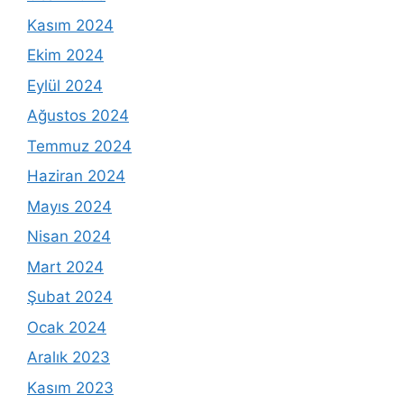
Kasım 2024
Ekim 2024
Eylül 2024
Ağustos 2024
Temmuz 2024
Haziran 2024
Mayıs 2024
Nisan 2024
Mart 2024
Şubat 2024
Ocak 2024
Aralık 2023
Kasım 2023