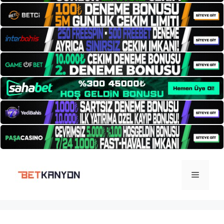
İçeriğe
atla
Menü