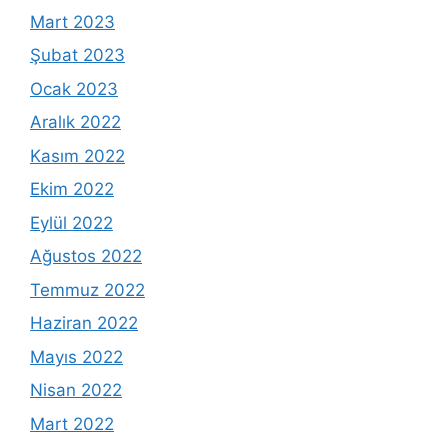
Mart 2023
Şubat 2023
Ocak 2023
Aralık 2022
Kasım 2022
Ekim 2022
Eylül 2022
Ağustos 2022
Temmuz 2022
Haziran 2022
Mayıs 2022
Nisan 2022
Mart 2022