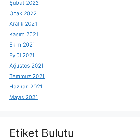
Şubat 2022
Ocak 2022
Aralık 2021
Kasım 2021
Ekim 2021
Eylül 2021
Ağustos 2021
Temmuz 2021
Haziran 2021
Mayıs 2021
Etiket Bulutu