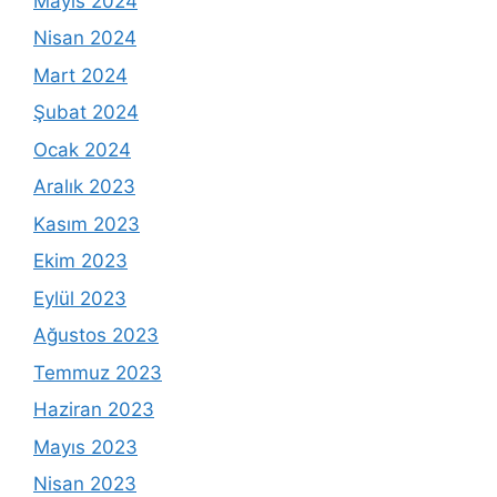
Mayıs 2024
Nisan 2024
Mart 2024
Şubat 2024
Ocak 2024
Aralık 2023
Kasım 2023
Ekim 2023
Eylül 2023
Ağustos 2023
Temmuz 2023
Haziran 2023
Mayıs 2023
Nisan 2023