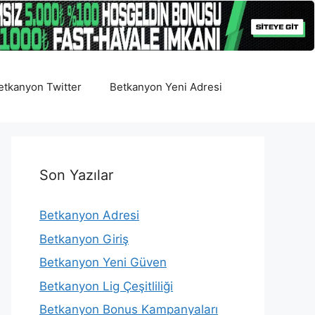
etkanyon Twitter
Betkanyon Yeni Adresi
Son Yazılar
Betkanyon Adresi
Betkanyon Giriş
Betkanyon Yeni Güven
Betkanyon Lig Çeşitliliği
Betkanyon Bonus Kampanyaları