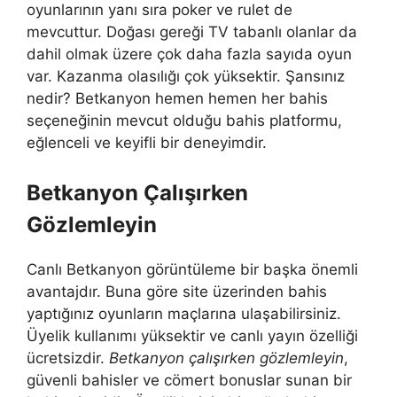
oyunlarının yanı sıra poker ve rulet de
mevcuttur. Doğası gereği TV tabanlı olanlar da
dahil olmak üzere çok daha fazla sayıda oyun
var. Kazanma olasılığı çok yüksektir. Şansınız
nedir? Betkanyon hemen hemen her bahis
seçeneğinin mevcut olduğu bahis platformu,
eğlenceli ve keyifli bir deneyimdir.
Betkanyon Çalışırken
Gözlemleyin
Canlı Betkanyon görüntüleme bir başka önemli
avantajdır. Buna göre site üzerinden bahis
yaptığınız oyunların maçlarına ulaşabilirsiniz.
Üyelik kullanımı yüksektir ve canlı yayın özelliği
ücretsizdir.
Betkanyon çalışırken gözlemleyin
,
güvenli bahisler ve cömert bonuslar sunan bir