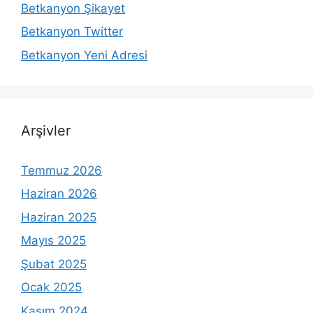
Betkanyon Şikayet
Betkanyon Twitter
Betkanyon Yeni Adresi
Arşivler
Temmuz 2026
Haziran 2026
Haziran 2025
Mayıs 2025
Şubat 2025
Ocak 2025
Kasım 2024