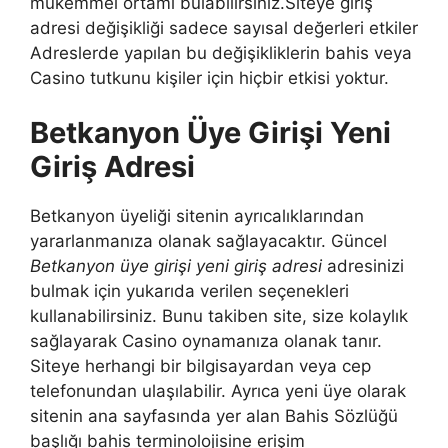
mükemmel ortamı bulabilirsiniz.Siteye giriş
adresi değişikliği sadece sayısal değerleri etkiler
Adreslerde yapılan bu değişikliklerin bahis veya
Casino tutkunu kişiler için hiçbir etkisi yoktur.
Betkanyon Üye Girişi Yeni
Giriş Adresi
Betkanyon üyeliği sitenin ayrıcalıklarından
yararlanmanıza olanak sağlayacaktır. Güncel
Betkanyon üye girişi yeni giriş adresi
adresinizi
bulmak için yukarıda verilen seçenekleri
kullanabilirsiniz. Bunu takiben site, size kolaylık
sağlayarak Casino oynamanıza olanak tanır.
Siteye herhangi bir bilgisayardan veya cep
telefonundan ulaşılabilir. Ayrıca yeni üye olarak
sitenin ana sayfasında yer alan Bahis Sözlüğü
başlığı bahis terminolojisine erişim