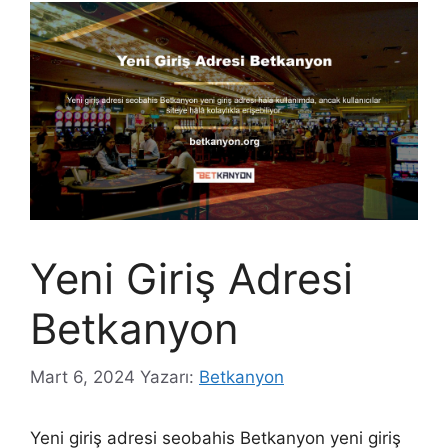
Yeni Giriş Adresi
Betkanyon
Mart 6, 2024
Yazarı:
Betkanyon
Yeni giriş adresi seobahis Betkanyon yeni giriş