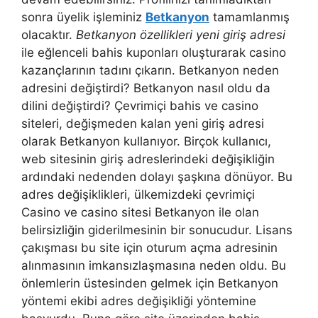
sonra üyelik işleminiz
Betkanyon
tamamlanmış
olacaktır.
Betkanyon özellikleri yeni giriş adresi
ile eğlenceli bahis kuponları oluşturarak casino
kazançlarının tadını çıkarın. Betkanyon neden
adresini değiştirdi? Betkanyon nasıl oldu da
dilini değiştirdi? Çevrimiçi bahis ve casino
siteleri, değişmeden kalan yeni giriş adresi
olarak Betkanyon kullanıyor. Birçok kullanıcı,
web sitesinin giriş adreslerindeki değişikliğin
ardındaki nedenden dolayı şaşkına dönüyor. Bu
adres değişiklikleri, ülkemizdeki çevrimiçi
Casino ve casino sitesi Betkanyon ile olan
belirsizliğin giderilmesinin bir sonucudur. Lisans
çakışması bu site için oturum açma adresinin
alınmasının imkansızlaşmasına neden oldu. Bu
önlemlerin üstesinden gelmek için Betkanyon
yöntemi ekibi adres değişikliği yöntemine