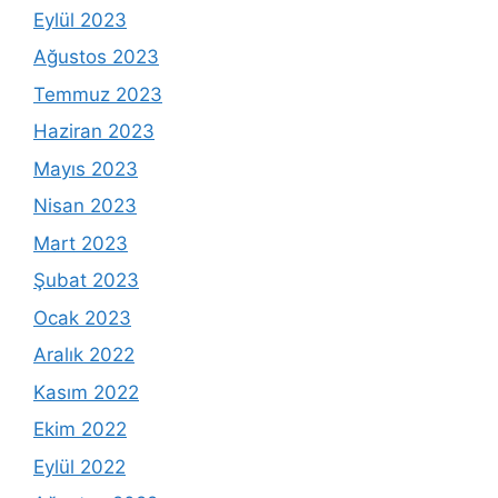
Eylül 2023
Ağustos 2023
Temmuz 2023
Haziran 2023
Mayıs 2023
Nisan 2023
Mart 2023
Şubat 2023
Ocak 2023
Aralık 2022
Kasım 2022
Ekim 2022
Eylül 2022