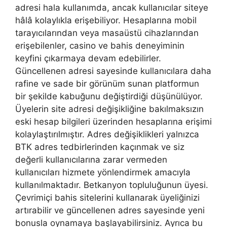
adresi hala kullanımda, ancak kullanıcılar siteye
hâlâ kolaylıkla erişebiliyor. Hesaplarına mobil
tarayıcılarından veya masaüstü cihazlarından
erişebilenler, casino ve bahis deneyiminin
keyfini çıkarmaya devam edebilirler.
Güncellenen adresi sayesinde kullanıcılara daha
rafine ve sade bir görünüm sunan platformun
bir şekilde kabuğunu değiştirdiği düşünülüyor.
Üyelerin site adresi değişikliğine bakılmaksızın
eski hesap bilgileri üzerinden hesaplarına erişimi
kolaylaştırılmıştır. Adres değişiklikleri yalnızca
BTK adres tedbirlerinden kaçınmak ve siz
değerli kullanıcılarına zarar vermeden
kullanıcıları hizmete yönlendirmek amacıyla
kullanılmaktadır. Betkanyon topluluğunun üyesi.
Çevrimiçi bahis sitelerini kullanarak üyeliğinizi
artırabilir ve güncellenen adres sayesinde yeni
bonusla oynamaya başlayabilirsiniz. Ayrıca bu