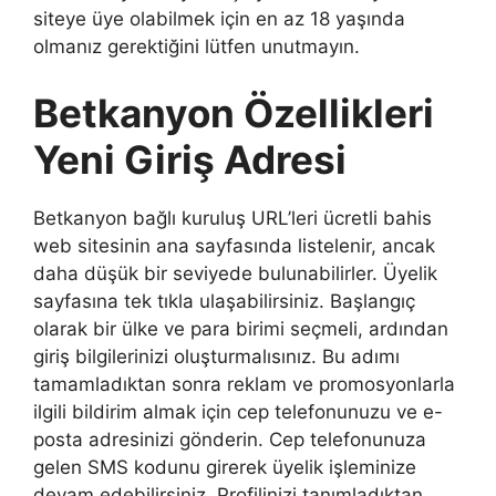
siteye üye olabilmek için en az 18 yaşında
olmanız gerektiğini lütfen unutmayın.
Betkanyon Özellikleri
Yeni Giriş Adresi
Betkanyon bağlı kuruluş URL’leri ücretli bahis
web sitesinin ana sayfasında listelenir, ancak
daha düşük bir seviyede bulunabilirler. Üyelik
sayfasına tek tıkla ulaşabilirsiniz. Başlangıç ​​
olarak bir ülke ve para birimi seçmeli, ardından
giriş bilgilerinizi oluşturmalısınız. Bu adımı
tamamladıktan sonra reklam ve promosyonlarla
ilgili bildirim almak için cep telefonunuzu ve e-
posta adresinizi gönderin. Cep telefonunuza
gelen SMS kodunu girerek üyelik işleminize
devam edebilirsiniz. Profilinizi tanımladıktan