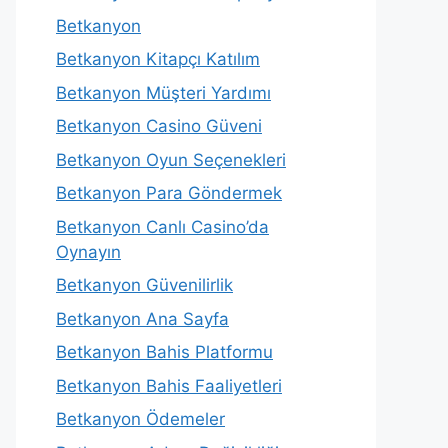
Betkanyon
Betkanyon Kitapçı Katılım
Betkanyon Müşteri Yardımı
Betkanyon Casino Güveni
Betkanyon Oyun Seçenekleri
Betkanyon Para Göndermek
Betkanyon Canlı Casino’da
Oynayın
Betkanyon Güvenilirlik
Betkanyon Ana Sayfa
Betkanyon Bahis Platformu
Betkanyon Bahis Faaliyetleri
Betkanyon Ödemeler