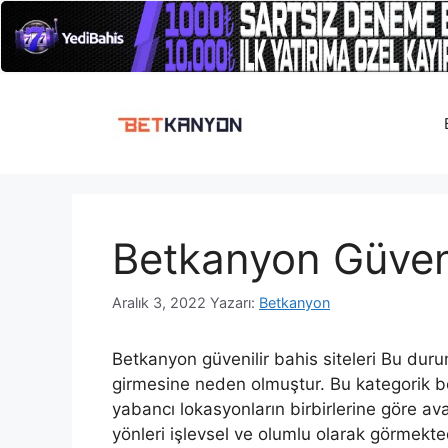
İçeriğe
atla
Betkanyon Güvenil
Aralık 3, 2022
Yazarı:
Betkanyon
Betkanyon güvenilir bahis siteleri Bu duru
girmesine neden olmuştur. Bu kategorik bö
yabancı lokasyonların birbirlerine göre av
yönleri işlevsel ve olumlu olarak görmekted