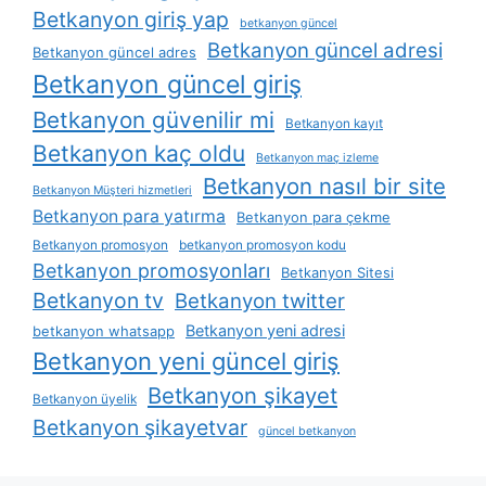
Betkanyon giriş yap
betkanyon güncel
Betkanyon güncel adresi
Betkanyon güncel adres
Betkanyon güncel giriş
Betkanyon güvenilir mi
Betkanyon kayıt
Betkanyon kaç oldu
Betkanyon maç izleme
Betkanyon nasıl bir site
Betkanyon Müşteri hizmetleri
Betkanyon para yatırma
Betkanyon para çekme
Betkanyon promosyon
betkanyon promosyon kodu
Betkanyon promosyonları
Betkanyon Sitesi
Betkanyon tv
Betkanyon twitter
Betkanyon yeni adresi
betkanyon whatsapp
Betkanyon yeni güncel giriş
Betkanyon şikayet
Betkanyon üyelik
Betkanyon şikayetvar
güncel betkanyon