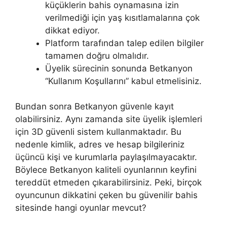
küçüklerin bahis oynamasına izin
verilmediği için yaş kısıtlamalarına çok
dikkat ediyor.
Platform tarafından talep edilen bilgiler
tamamen doğru olmalıdır.
Üyelik sürecinin sonunda Betkanyon
“Kullanım Koşullarını” kabul etmelisiniz.
Bundan sonra Betkanyon güvenle kayıt
olabilirsiniz. Aynı zamanda site üyelik işlemleri
için 3D güvenli sistem kullanmaktadır. Bu
nedenle kimlik, adres ve hesap bilgileriniz
üçüncü kişi ve kurumlarla paylaşılmayacaktır.
Böylece Betkanyon kaliteli oyunlarının keyfini
tereddüt etmeden çıkarabilirsiniz. Peki, birçok
oyuncunun dikkatini çeken bu güvenilir bahis
sitesinde hangi oyunlar mevcut?