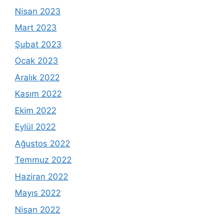
Nisan 2023
Mart 2023
Şubat 2023
Ocak 2023
Aralık 2022
Kasım 2022
Ekim 2022
Eylül 2022
Ağustos 2022
Temmuz 2022
Haziran 2022
Mayıs 2022
Nisan 2022