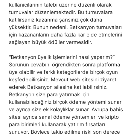
kullanıcılarının talebi üzerine düzenli olarak
turnuvalar düzenlemektedir. Bu turnuvalara
katılırsanız kazanma şansınız çok daha
yüksektir. Bunun nedeni, Betkanyon turnuvaları
için kazananların daha fazla kar elde etmelerini
sağlayan büyük ödüller vermesidir.
“Betkanyon üyelik işlemlerini nasıl yaparım?”
Sorunun cevabını öğrendikten sonra platforma
üye olabilir ve farklı kategorilerde birçok oyun
keşfedebilirsiniz. Mevcut web sitesini ziyaret
ederek Betkanyon ailesine katılabilirsiniz.
Betkanyon size para yatırmak için
kullanabileceğiniz birçok ödeme yöntemi sunar
ve ayrıca size ek kolaylıklar sunar. Avrupa bahis
sitesi ayrıca sanal ödeme yöntemleri ve kripto
para birimleri kullanarak yatırım fırsatları
sunuyor. Böylece takip edilme riski son derece