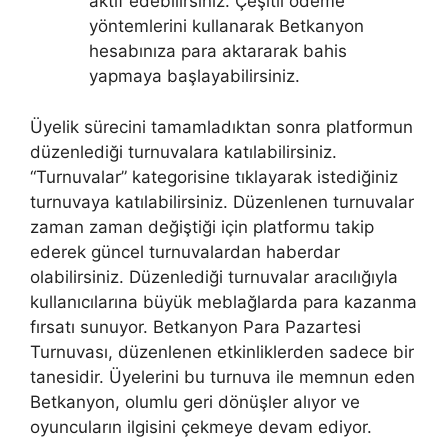
aktif edebilirsiniz. Çeşitli ödeme
yöntemlerini kullanarak Betkanyon
hesabınıza para aktararak bahis
yapmaya başlayabilirsiniz.
Üyelik sürecini tamamladıktan sonra platformun
düzenlediği turnuvalara katılabilirsiniz.
“Turnuvalar” kategorisine tıklayarak istediğiniz
turnuvaya katılabilirsiniz. Düzenlenen turnuvalar
zaman zaman değiştiği için platformu takip
ederek güncel turnuvalardan haberdar
olabilirsiniz. Düzenlediği turnuvalar aracılığıyla
kullanıcılarına büyük meblağlarda para kazanma
fırsatı sunuyor. Betkanyon Para Pazartesi
Turnuvası, düzenlenen etkinliklerden sadece bir
tanesidir. Üyelerini bu turnuva ile memnun eden
Betkanyon, olumlu geri dönüşler alıyor ve
oyuncuların ilgisini çekmeye devam ediyor.