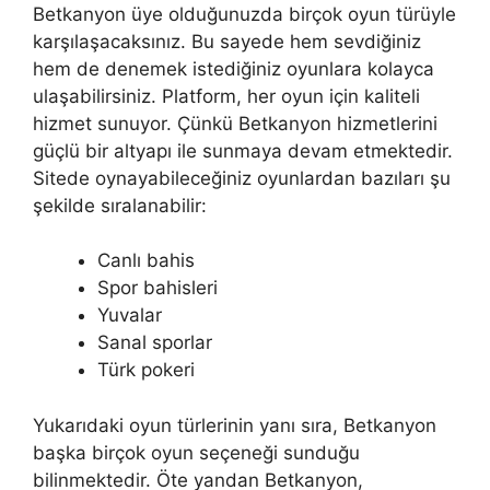
Betkanyon üye olduğunuzda birçok oyun türüyle
karşılaşacaksınız. Bu sayede hem sevdiğiniz
hem de denemek istediğiniz oyunlara kolayca
ulaşabilirsiniz. Platform, her oyun için kaliteli
hizmet sunuyor. Çünkü Betkanyon hizmetlerini
güçlü bir altyapı ile sunmaya devam etmektedir.
Sitede oynayabileceğiniz oyunlardan bazıları şu
şekilde sıralanabilir:
Canlı bahis
Spor bahisleri
Yuvalar
Sanal sporlar
Türk pokeri
Yukarıdaki oyun türlerinin yanı sıra, Betkanyon
başka birçok oyun seçeneği sunduğu
bilinmektedir. Öte yandan Betkanyon,