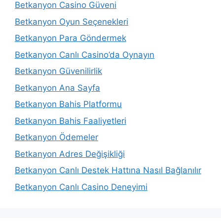
Betkanyon Casino Güveni
Betkanyon Oyun Seçenekleri
Betkanyon Para Göndermek
Betkanyon Canlı Casino’da Oynayın
Betkanyon Güvenilirlik
Betkanyon Ana Sayfa
Betkanyon Bahis Platformu
Betkanyon Bahis Faaliyetleri
Betkanyon Ödemeler
Betkanyon Adres Değişikliği
Betkanyon Canlı Destek Hattına Nasıl Bağlanılır
Betkanyon Canlı Casino Deneyimi