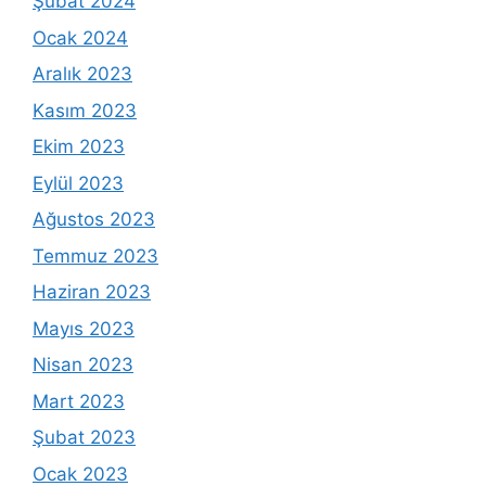
Şubat 2024
Ocak 2024
Aralık 2023
Kasım 2023
Ekim 2023
Eylül 2023
Ağustos 2023
Temmuz 2023
Haziran 2023
Mayıs 2023
Nisan 2023
Mart 2023
Şubat 2023
Ocak 2023