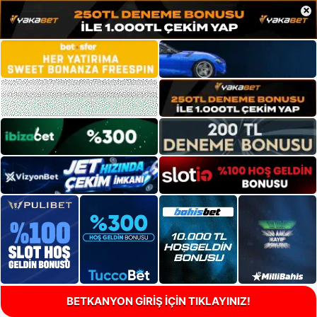
×
BETKANYON GİRİŞ İÇİN TIKLAYINIZ!