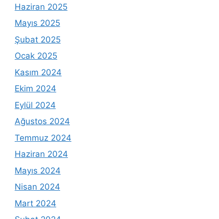
Haziran 2025
Mayıs 2025
Şubat 2025
Ocak 2025
Kasım 2024
Ekim 2024
Eylül 2024
Ağustos 2024
Temmuz 2024
Haziran 2024
Mayıs 2024
Nisan 2024
Mart 2024