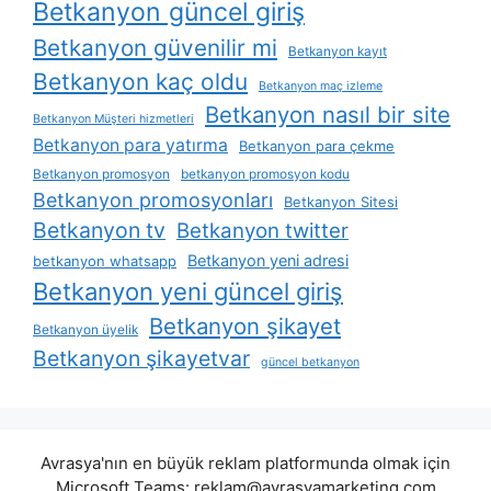
Betkanyon güncel giriş
Betkanyon güvenilir mi
Betkanyon kayıt
Betkanyon kaç oldu
Betkanyon maç izleme
Betkanyon nasıl bir site
Betkanyon Müşteri hizmetleri
Betkanyon para yatırma
Betkanyon para çekme
Betkanyon promosyon
betkanyon promosyon kodu
Betkanyon promosyonları
Betkanyon Sitesi
Betkanyon tv
Betkanyon twitter
Betkanyon yeni adresi
betkanyon whatsapp
Betkanyon yeni güncel giriş
Betkanyon şikayet
Betkanyon üyelik
Betkanyon şikayetvar
güncel betkanyon
Avrasya'nın en büyük reklam platformunda olmak için
Microsoft Teams:
reklam@avrasyamarketing.com