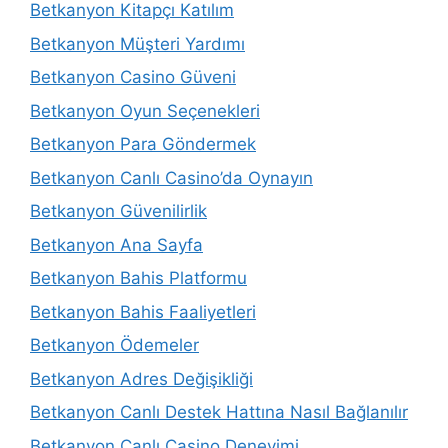
Betkanyon Kitapçı Katılım
Betkanyon Müşteri Yardımı
Betkanyon Casino Güveni
Betkanyon Oyun Seçenekleri
Betkanyon Para Göndermek
Betkanyon Canlı Casino’da Oynayın
Betkanyon Güvenilirlik
Betkanyon Ana Sayfa
Betkanyon Bahis Platformu
Betkanyon Bahis Faaliyetleri
Betkanyon Ödemeler
Betkanyon Adres Değişikliği
Betkanyon Canlı Destek Hattına Nasıl Bağlanılır
Betkanyon Canlı Casino Deneyimi