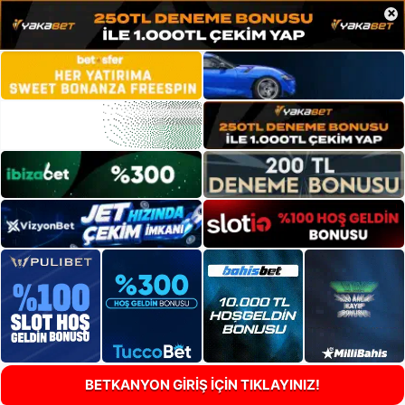
×
BETKANYON GİRİŞ İÇİN TIKLAYINIZ!