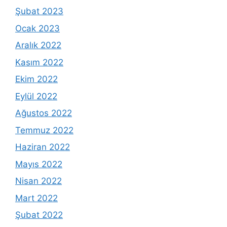
Şubat 2023
Ocak 2023
Aralık 2022
Kasım 2022
Ekim 2022
Eylül 2022
Ağustos 2022
Temmuz 2022
Haziran 2022
Mayıs 2022
Nisan 2022
Mart 2022
Şubat 2022