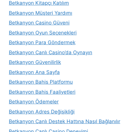
Betkanyon Kitapçı Katılım
Betkanyon Müşteri Yardımı
Betkanyon Casino Güveni
Betkanyon Oyun Seçenekleri
Betkanyon Para Göndermek
Betkanyon Canlı Casino’da Oynayın
Betkanyon Güvenilirlik
Betkanyon Ana Sayfa
Betkanyon Bahis Platformu
Betkanyon Bahis Faaliyetleri
Betkanyon Ödemeler
Betkanyon Adres Değişikliği
Betkanyon Canlı Destek Hattına Nasıl Bağlanılır
Betkanyon Canlı Casino Deneyimi