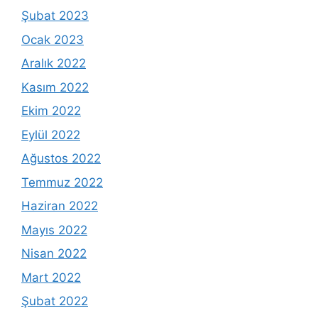
Şubat 2023
Ocak 2023
Aralık 2022
Kasım 2022
Ekim 2022
Eylül 2022
Ağustos 2022
Temmuz 2022
Haziran 2022
Mayıs 2022
Nisan 2022
Mart 2022
Şubat 2022