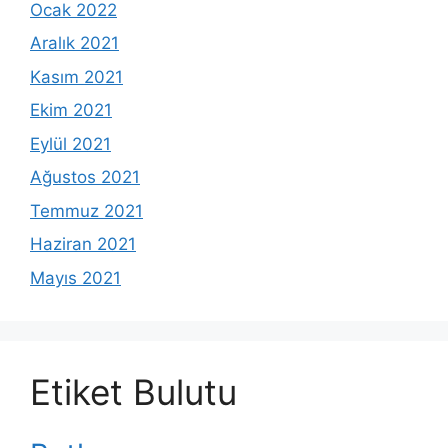
Ocak 2022
Aralık 2021
Kasım 2021
Ekim 2021
Eylül 2021
Ağustos 2021
Temmuz 2021
Haziran 2021
Mayıs 2021
Etiket Bulutu