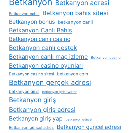
Betkanyon
Betkanyon adresi
Betkanyon bahis sitesi
Betkanyon bahis
Betkanyon bonus
betkanyon canli
Betkanyon Canlı Bahis
Betkanyon canlı casino
Betkanyon canlı destek
Betkanyon canlı maç izleme
Betkanyon casino
Betkanyon casino oyunları
betkanyon com
Betkanyon casino sitesi
Betkanyon gerçek adresi
betkanyon girisi
betkanyon giris twitter
Betkanyon giriş
Betkanyon giriş adresi
Betkanyon giriş yap
betkanyon güncel
Betkanyon güncel adresi
Betkanyon güncel adres