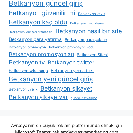
Betkanyon güncel giriş
Betkanyon güvenilir mi
Betkanyon kayıt
Betkanyon kaç oldu
Betkanyon maç izleme
Betkanyon nasıl bir site
Betkanyon Müşteri hizmetleri
Betkanyon para yatırma
Betkanyon para çekme
Betkanyon promosyon
betkanyon promosyon kodu
Betkanyon promosyonları
Betkanyon Sitesi
Betkanyon tv
Betkanyon twitter
Betkanyon yeni adresi
betkanyon whatsapp
Betkanyon yeni güncel giriş
Betkanyon şikayet
Betkanyon üyelik
Betkanyon şikayetvar
güncel betkanyon
Avrasya'nın en büyük reklam platformunda olmak için
Microsoft Teams:
reklam@avrasyamarketing.com