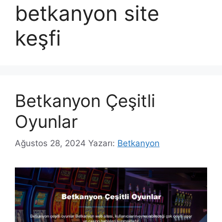
betkanyon site
keşfi
Betkanyon Çeşitli
Oyunlar
Ağustos 28, 2024
Yazarı:
Betkanyon